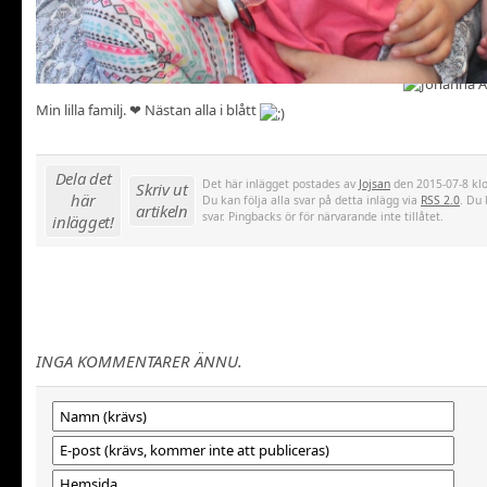
Min lilla familj. ❤ Nästan alla i blått
Dela det
Det här inlägget postades av
Jojsan
den 2015-07-8 klo
Skriv ut
här
Du kan följa alla svar på detta inlägg via
RSS 2.0
. Du 
artikeln
svar. Pingbacks ör för närvarande inte tillåtet.
inlägget!
INGA KOMMENTARER ÄNNU.