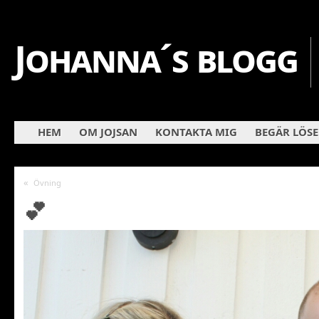
Johanna´s blogg
HEM
OM JOJSAN
KONTAKTA MIG
BEGÄR LÖS
«
Övning
💕