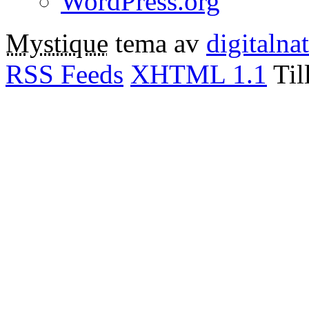
WordPress.org
Mystique
tema av
digitalna
RSS Feeds
XHTML 1.1
Til