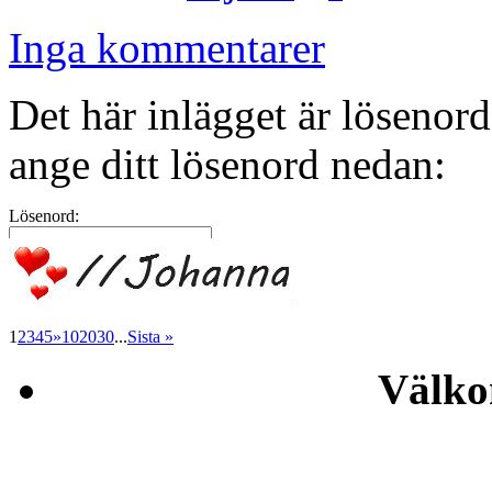
Inga kommentarer
Det här inlägget är lösenord
ange ditt lösenord nedan:
Lösenord:
1
2
3
4
5
»
10
20
30
...
Sista »
Välko