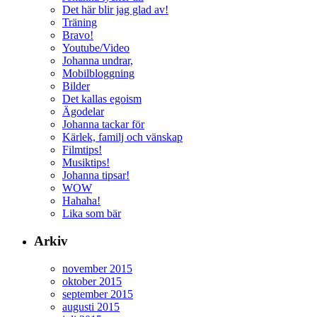
Det här blir jag glad av!
Träning
Bravo!
Youtube/Video
Johanna undrar,
Mobilbloggning
Bilder
Det kallas egoism
Ägodelar
Johanna tackar för
Kärlek, familj och vänskap
Filmtips!
Musiktips!
Johanna tipsar!
WOW
Hahaha!
Lika som bär
Arkiv
november 2015
oktober 2015
september 2015
augusti 2015