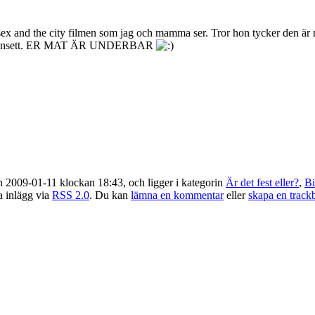
sex and the city filmen som jag och mamma ser. Tror hon tycker den är 
ar jag insett. ER MAT ÄR UNDERBAR
 2009-01-11 klockan 18:43, och ligger i kategorin
Är det fest eller?
,
Bi
ta inlägg via
RSS 2.0
. Du kan
lämna en kommentar
eller
skapa en track