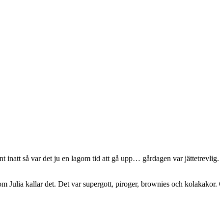
natt så var det ju en lagom tid att gå upp… gårdagen var jättetrevlig. 
 som Julia kallar det. Det var supergott, piroger, brownies och kolakako