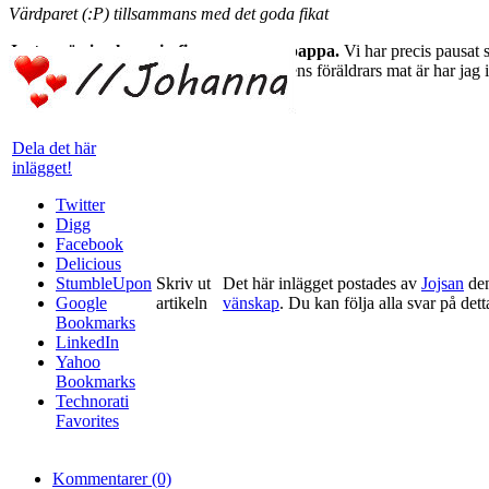
Värdparet (:P) tillsammans med det goda fikat
Just nu är jag hos min fina mamma o pappa.
Vi har precis pausat 
flyttat hemifrån inser man hur himla god ens föräldrars mat är h
Dela det här
inlägget!
Twitter
Digg
Facebook
Delicious
StumbleUpon
Skriv ut
Det här inlägget postades av
Jojsan
den
Google
artikeln
vänskap
. Du kan följa alla svar på det
Bookmarks
LinkedIn
Yahoo
Bookmarks
Technorati
Favorites
Kommentarer (0)