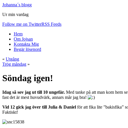
Johanna´s blogg
Ur min vardag
Follow me on Twitter
RSS Feeds
Hem
Om Jojsan
Kontakta Mig
Begär lösenord
«
Utgång
Trög måndag
»
Söndag igen!
Idag så sov jag ut till 10 ungefär.
Med tanke på att man kom hem sent i
fast det är mest huvudvärk, annars mår jag bra!
Vid 12 gick jag över till Julia & Daniel
för att fika lite ”bakisfika”
Faktiskt!