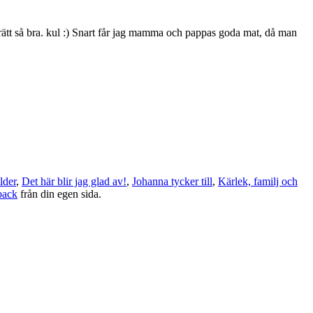
rätt så bra. kul :) Snart får jag mamma och pappas goda mat, då man
lder
,
Det här blir jag glad av!
,
Johanna tycker till
,
Kärlek, familj och
back
från din egen sida.