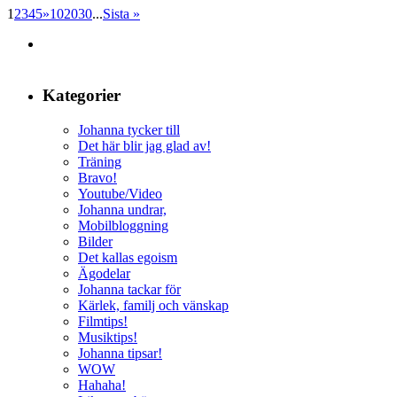
1
2
3
4
5
»
10
20
30
...
Sista »
Kategorier
Johanna tycker till
Det här blir jag glad av!
Träning
Bravo!
Youtube/Video
Johanna undrar,
Mobilbloggning
Bilder
Det kallas egoism
Ägodelar
Johanna tackar för
Kärlek, familj och vänskap
Filmtips!
Musiktips!
Johanna tipsar!
WOW
Hahaha!