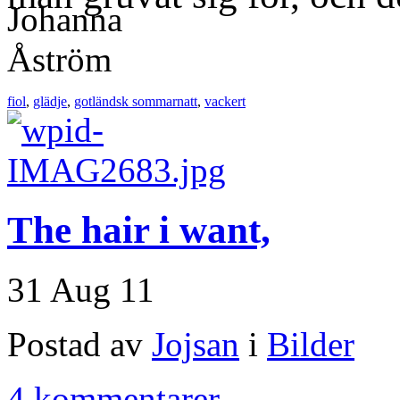
fiol
,
glädje
,
gotländsk sommarnatt
,
vackert
The hair i want,
31 Aug 11
Postad av
Jojsan
i
Bilder
4 kommentarer