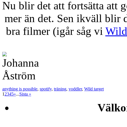
Nu blir det att fortsätta at
mer än det. Sen ikväll blir d
bra filmer (igår såg vi
Wild
anything is possible
,
spotify
,
träning
,
voddler
,
Wild target
1
2
3
4
5
»
...
Sista »
Välko