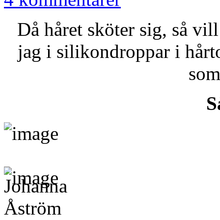
Då håret sköter sig, så vil
jag i silikondroppar i hår
som 
S