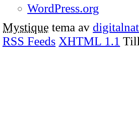
WordPress.org
Mystique
tema av
digitalna
RSS Feeds
XHTML 1.1
Til