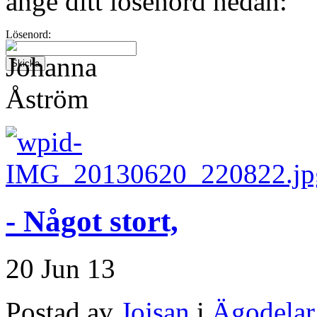
ange ditt lösenord nedan:
Lösenord:
- Något stort,
20 Jun 13
Postad av
Jojsan
i
Ägodelar