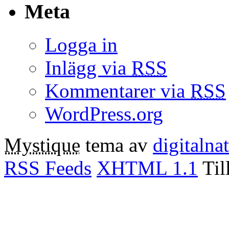
Meta
Logga in
Inlägg via
RSS
Kommentarer via
RSS
WordPress.org
Mystique
tema av
digitalna
RSS Feeds
XHTML 1.1
Til