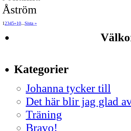
1
2
3
4
5
»
10
...
Sista »
Välko
Kategorier
Johanna tycker till
Det här blir jag glad a
Träning
Bravo!