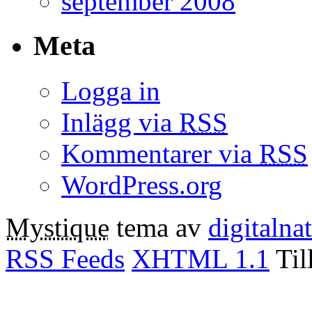
september 2008
Meta
Logga in
Inlägg via
RSS
Kommentarer via
RSS
WordPress.org
Mystique
tema av
digitalna
RSS Feeds
XHTML 1.1
Til