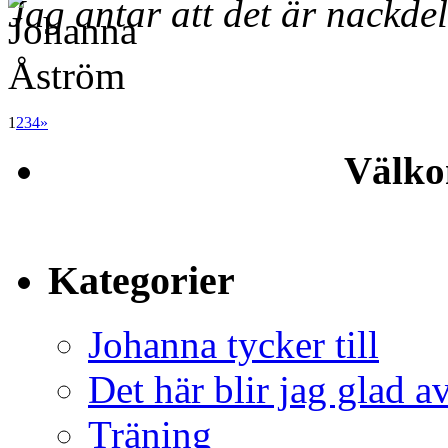
Jag antar att det är nackdel
1
2
3
4
»
Välko
Kategorier
Johanna tycker till
Det här blir jag glad a
Träning