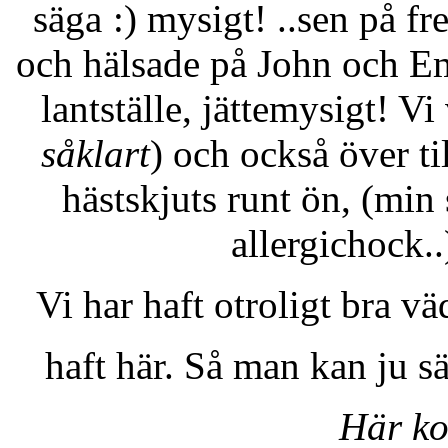
säga
mysigt! ..sen på fr
och hälsade på John och Em
lantställe, jättemysigt! V
såklart
) och också över ti
hästskjuts runt ön, (min 
allergichock..)
Vi har haft otroligt bra vä
haft här. Så man kan ju s
Här ko