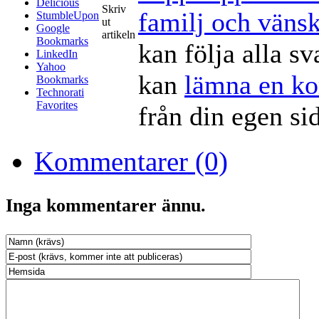
Delicious
Skriv
familj och väns
StumbleUpon
ut
Google
artikeln
Bookmarks
kan följa alla sv
LinkedIn
Yahoo
kan
lämna en k
Bookmarks
Technorati
Favorites
från din egen si
Kommentarer (0)
Inga kommentarer ännu.