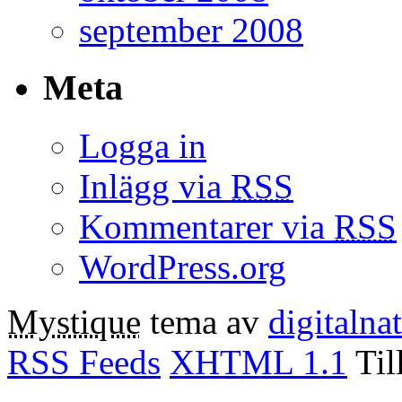
september 2008
Meta
Logga in
Inlägg via
RSS
Kommentarer via
RSS
WordPress.org
Mystique
tema av
digitalna
RSS Feeds
XHTML 1.1
Til