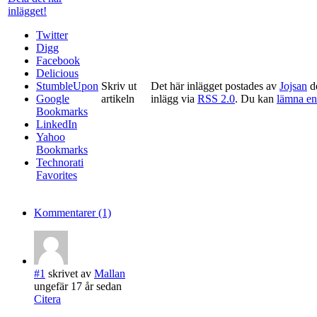
inlägget!
Twitter
Digg
Facebook
Delicious
StumbleUpon
Skriv ut
Det här inlägget postades av
Jojsan
de
Google
artikeln
inlägg via
RSS 2.0
. Du kan
lämna e
Bookmarks
LinkedIn
Yahoo
Bookmarks
Technorati
Favorites
Kommentarer (1)
#1
skrivet av
Mallan
ungefär 17 år sedan
Citera