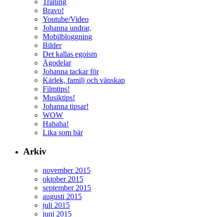
Träning
Bravo!
Youtube/Video
Johanna undrar,
Mobilbloggning
Bilder
Det kallas egoism
Ägodelar
Johanna tackar för
Kärlek, familj och vänskap
Filmtips!
Musiktips!
Johanna tipsar!
WOW
Hahaha!
Lika som bär
Arkiv
november 2015
oktober 2015
september 2015
augusti 2015
juli 2015
juni 2015