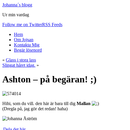
Johanna´s blogg
Ur min vardag
Follow me on Twitter
RSS Feeds
Hem
Om Jojsan
Kontakta Mig
Begär lösenord
«
Glass i stora lass
Slingat håret idag.
»
Ashton – på begäran! ;)
Hihi, som du vill. den här är bara till dig
Mallan
(Dregla på, jag gör det redan! haha)
Dela det här