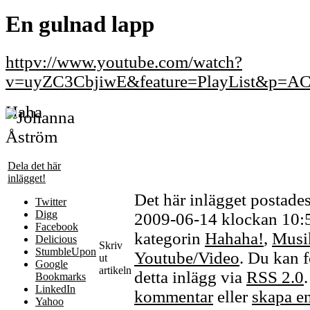
En gulnad lapp
httpv://www.youtube.com/watch?
v=uyZC3CbjiwE&feature=PlayList&p=
Haha
Dela det här
inlägget!
Det här inlägget postade
Twitter
Digg
2009-06-14 klockan 10:59
Facebook
kategorin
Hahaha!
,
Musik
Delicious
Skriv
StumbleUpon
Youtube/Video
. Du kan f
ut
Google
artikeln
detta inlägg via
RSS 2.0
Bookmarks
LinkedIn
kommentar
eller
skapa e
Yahoo