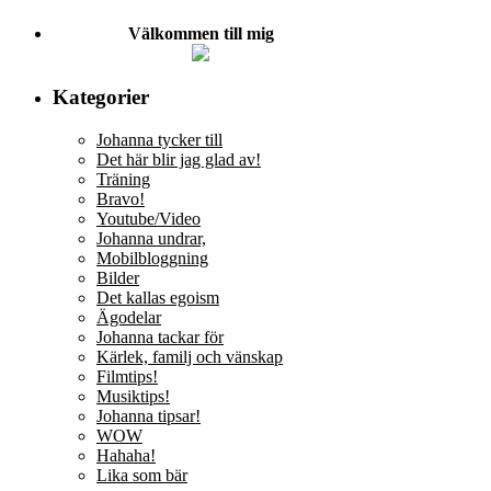
Välkommen till mig
Kategorier
Johanna tycker till
Det här blir jag glad av!
Träning
Bravo!
Youtube/Video
Johanna undrar,
Mobilbloggning
Bilder
Det kallas egoism
Ägodelar
Johanna tackar för
Kärlek, familj och vänskap
Filmtips!
Musiktips!
Johanna tipsar!
WOW
Hahaha!
Lika som bär