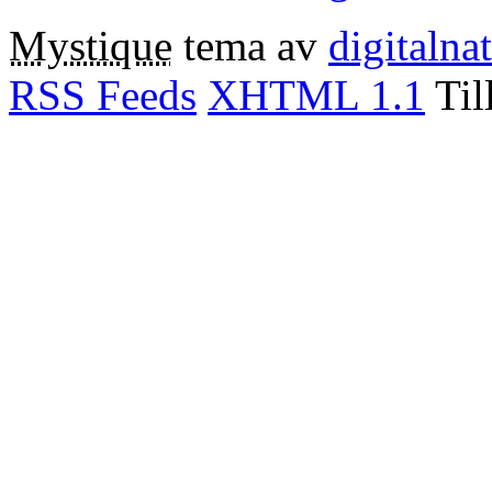
Mystique
tema av
digitalna
RSS Feeds
XHTML 1.1
Til