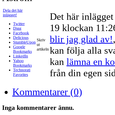
Dela det här
Det här inlägge
inlägget!
Twitter
19 klockan 11:26
Digg
Facebook
blir jag glad av!
Delicious
Skriv
StumbleUpon
ut
Google
kan följa alla sv
artikeln
Bookmarks
LinkedIn
kan
lämna en k
Yahoo
Bookmarks
från din egen si
Technorati
Favorites
Kommentarer (0)
Inga kommentarer ännu.