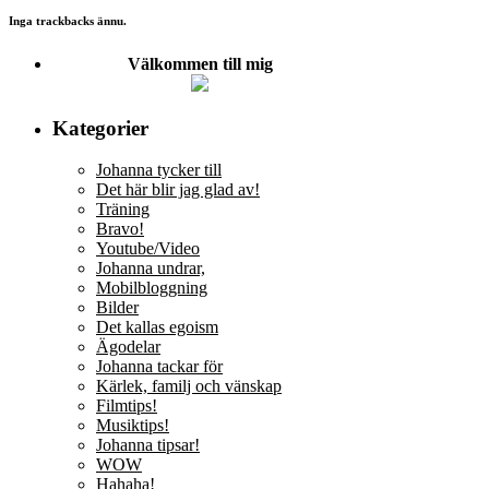
Inga trackbacks ännu.
Välkommen till mig
Kategorier
Johanna tycker till
Det här blir jag glad av!
Träning
Bravo!
Youtube/Video
Johanna undrar,
Mobilbloggning
Bilder
Det kallas egoism
Ägodelar
Johanna tackar för
Kärlek, familj och vänskap
Filmtips!
Musiktips!
Johanna tipsar!
WOW
Hahaha!