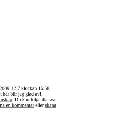
2009-12-7 klockan 16:58,
 här blir jag glad av!
,
änskap
. Du kan följa alla svar
na en kommentar
eller
skapa