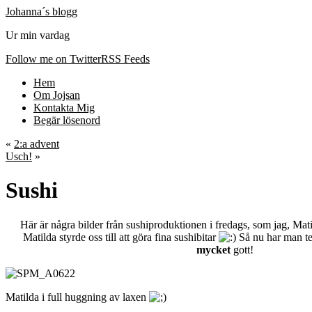
Johanna´s blogg
Ur min vardag
Follow me on Twitter
RSS Feeds
Hem
Om Jojsan
Kontakta Mig
Begär lösenord
«
2:a advent
Usch!
»
Sushi
Här är några bilder från sushiproduktionen i fredags, som jag, Mat
Matilda styrde oss till att göra fina sushibitar
Så nu har man tes
mycket
gott!
Matilda i full huggning av laxen