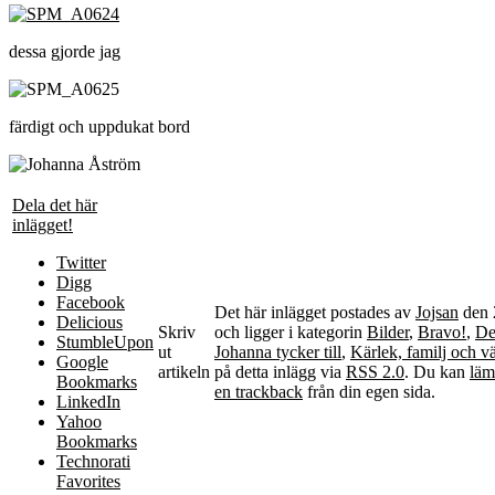
dessa gjorde jag
färdigt och uppdukat bord
Dela det här
inlägget!
Twitter
Digg
Facebook
Det här inlägget postades av
Jojsan
den 
Delicious
Skriv
och ligger i kategorin
Bilder
,
Bravo!
,
Det
StumbleUpon
ut
Johanna tycker till
,
Kärlek, familj och v
Google
artikeln
på detta inlägg via
RSS 2.0
. Du kan
läm
Bookmarks
en trackback
från din egen sida.
LinkedIn
Yahoo
Bookmarks
Technorati
Favorites