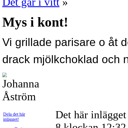
Det går i vitt
»
Mys i kont!
Vi grillade parisare o åt 
drack mjölkchoklad och n
Det här inlägge
Dela det här
inlägget!
8 klockan 12:32,