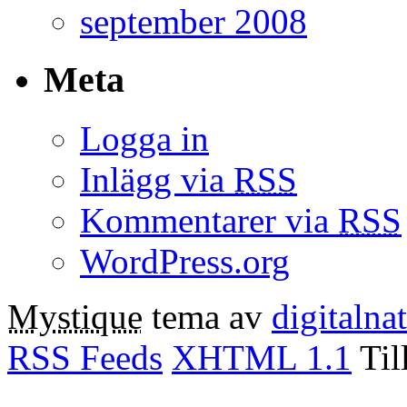
september 2008
Meta
Logga in
Inlägg via
RSS
Kommentarer via
RSS
WordPress.org
Mystique
tema av
digitalna
RSS Feeds
XHTML 1.1
Til