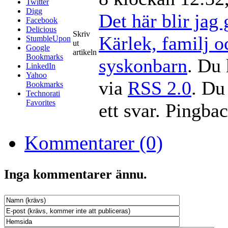
Twitter
Digg
Det här blir jag 
Facebook
Delicious
Skriv
Kärlek, familj 
StumbleUpon
ut
Google
artikeln
Bookmarks
syskonbarn
. Du 
LinkedIn
Yahoo
via
RSS 2.0
. Du
Bookmarks
Technorati
Favorites
ett svar. Pingbac
Kommentarer (0)
Inga kommentarer ännu.