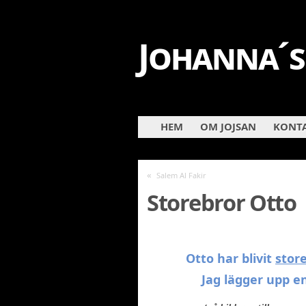
Johanna´s
HEM
OM JOJSAN
KONTA
«
Salem Al Fakir
Storebror Otto
Otto har blivit
stor
Jag lägger upp en