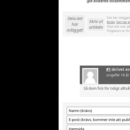
(
på bilderna tillsamman
Dela det
Det här inlägge
Skriv ut
Bilder
,
Det här bl
här
artikeln
följa alla svar p
inlägget!
Pingbacks ör för
#1
skrivet a
ungefär 16 år
Så dom fick för tidigt allts