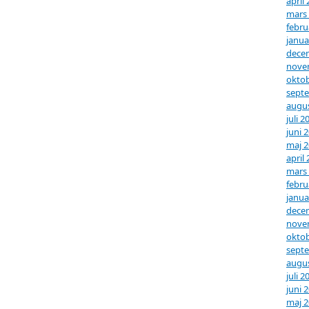
april
mars
febru
janua
dece
nove
oktob
sept
augus
juli 2
juni 
maj 
april
mars
febru
janua
dece
nove
oktob
sept
augus
juli 2
juni 
maj 