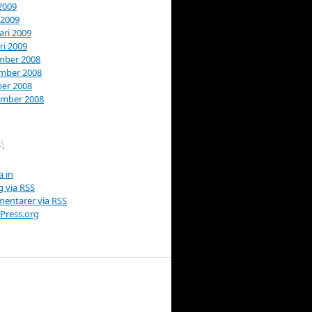
 2009
 2009
ari 2009
ri 2009
mber 2008
mber 2008
er 2008
ember 2008
A
 in
g via
RSS
entarer via
RSS
Press.org