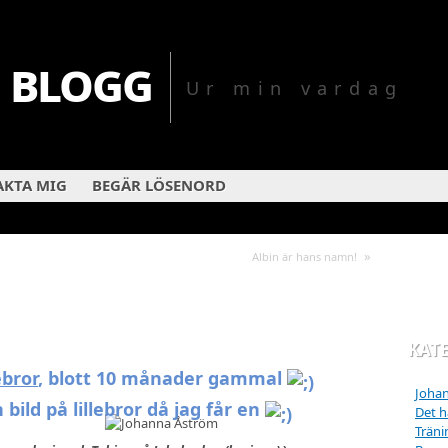
 blogg
Ur min vardag
KTA MIG
BEGÄR LÖSENORD
»
Albin är hans namn!
KAT
ebror
, blott 10 månader gammal
Johan
 bild på lillebror då jag får en
Det hä
Träni