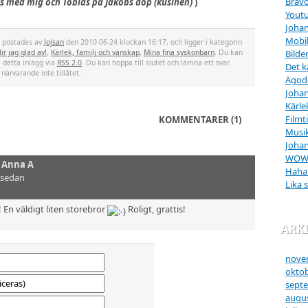
Bravo
s med mig och Tobias på Jakobs dop (kusinen)
)
Yout
Johan
Mobi
t postades av
Jojsan
den 2010-06-24 klockan 16:17, och ligger i kategorin
ir jag glad av!
,
Kärlek, familj och vänskap
,
Mina fina syskonbarn
. Du kan
Bilde
å detta inlägg via
RSS 2.0
. Du kan hoppa till slutet och lämna ett svar.
Det k
 närvarande inte tillåtet.
Ägod
Johan
Kärle
Filmt
KOMMENTARER (1)
Musik
Johan
WO
v
Anna A
Haha
 sedan
Lika 
å! En väldigt liten storebror
Roligt, grattis!
ARK
nove
oktob
sept
augus