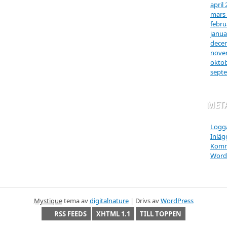
april
mars
febru
janua
dece
nove
oktob
sept
MET
Logga
Inläg
Komm
Word
Mystique
tema av
digitalnature
| Drivs av
WordPress
RSS FEEDS
XHTML 1.1
TILL TOPPEN