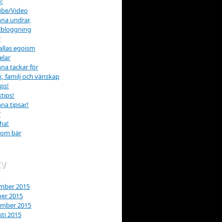
!
ube/Video
na undrar,
lbloggning
r
allas egoism
elar
na tackar för
k, familj och vänskap
ips!
tips!
na tipsar!
W
ha!
som bär
IV
mber 2015
er 2015
ember 2015
ti 2015