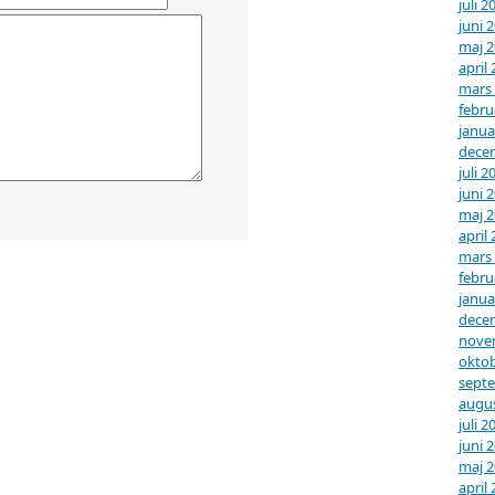
juli 2
juni 
maj 
april
mars
febru
janua
dece
juli 2
juni 
maj 
april
mars
febru
janua
dece
nove
oktob
sept
augus
juli 2
juni 
maj 
april