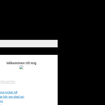
Välkommen till mig
EGORIER
na tycker till
r blir jag glad av!
ng