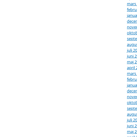
mars
febru
janua
dece
nove
oktob
sept
augus
juli 2
juni 
maj 
april
mars
febru
janua
dece
nove
oktob
sept
augus
juli 2
juni 
maj 