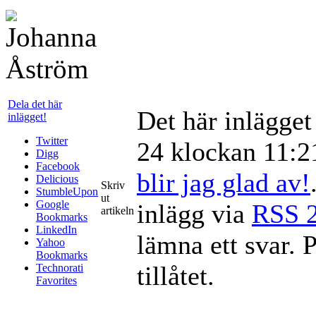
Dela det här
Det här inlägge
inlägget!
Twitter
24 klockan 11:21
Digg
Facebook
blir jag glad av!
Delicious
Skriv
StumbleUpon
ut
Google
inlägg via
RSS 2
artikeln
Bookmarks
LinkedIn
lämna ett svar. 
Yahoo
Bookmarks
tillåtet.
Technorati
Favorites