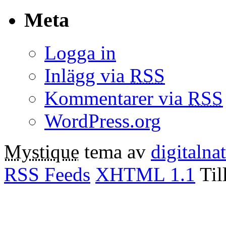
Meta
Logga in
Inlägg via
RSS
Kommentarer via
RSS
WordPress.org
Mystique
tema av
digitalna
RSS Feeds
XHTML 1.1
Til