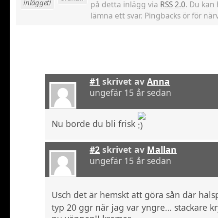
inlägget!
på detta inlägg via
RSS 2.0
. Du kan 
lämna ett svar. Pingbacks ör för närv
#1
skrivet av
Anna
ungefär 15 år sedan
Nu borde du bli frisk
#2
skrivet av
Mallan
ungefär 15 år sedan
Usch det är hemskt att göra sån där hal
typ 20 ggr när jag var yngre… stackare kr