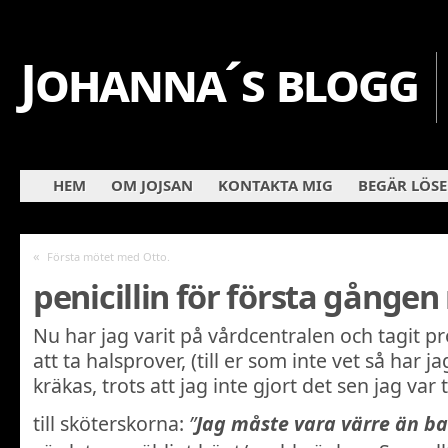
Johanna´s blogg
HEM
OM JOJSAN
KONTAKTA MIG
BEGÄR LÖS
«
Första mötet med Otto.
penicillin för första gången
Nu har jag varit på vårdcentralen och tagit p
att ta halsprover, (till er som inte vet så har ja
kräkas, trots att jag inte gjort det sen jag var 
till sköterskorna:
”
Jag måste vara värre än b