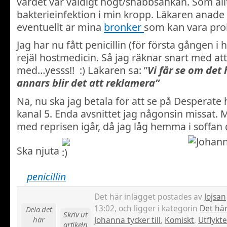
värdet var väldigt högt/snabbsänkan. Som all
bakterieinfektion i min kropp. Läkaren anade ti
eventuellt är
mina
bronker
som kan vara pro
Jag har nu fått penicillin (för första gången i h
rejäl hostmedicin. Så jag räknar snart med at
med…yesss!! :)
Läkaren sa: ”
Vi får se om det 
annars blir det att reklamera”
Nä, nu ska jag betala för att se på Desperate
kanal 5. Enda avsnittet jag någonsin missat. Mi
med reprisen igår, då jag låg hemma i soffan 
Ska njuta
penicillin
Det här inlägget postades av
Jojsan
13:02, och ligger i kategorin
Det här
Dela det
Skriv ut
här
Johanna tycker till
,
Komiskt
,
Utflykte
artikeln