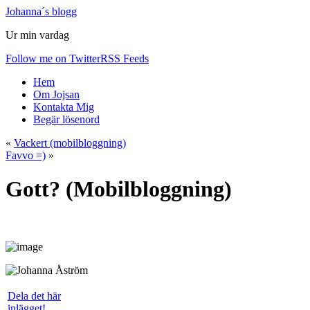
Johanna´s blogg
Ur min vardag
Follow me on Twitter
RSS Feeds
Hem
Om Jojsan
Kontakta Mig
Begär lösenord
«
Vackert (mobilbloggning)
Favvo =)
»
Gott? (Mobilbloggning)
Dela det här
inlägget!