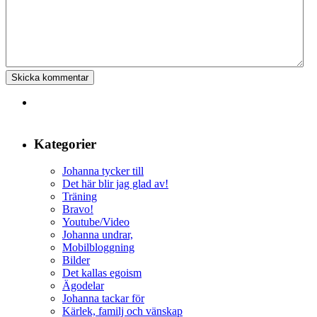
Kategorier
Johanna tycker till
Det här blir jag glad av!
Träning
Bravo!
Youtube/Video
Johanna undrar,
Mobilbloggning
Bilder
Det kallas egoism
Ägodelar
Johanna tackar för
Kärlek, familj och vänskap