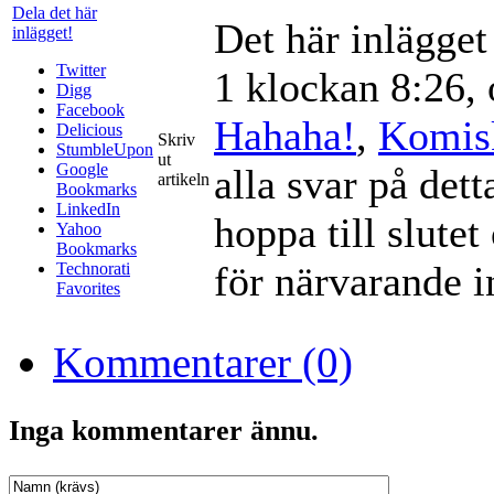
Dela det här
Det här inlägge
inlägget!
Twitter
1 klockan 8:26, 
Digg
Facebook
Hahaha!
,
Komis
Delicious
Skriv
StumbleUpon
ut
Google
alla svar på det
artikeln
Bookmarks
LinkedIn
hoppa till slute
Yahoo
Bookmarks
för närvarande in
Technorati
Favorites
Kommentarer (0)
Inga kommentarer ännu.