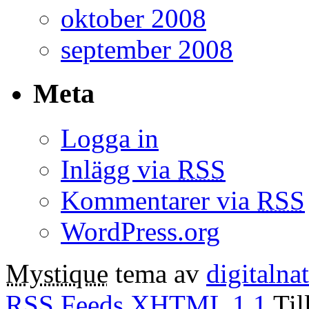
oktober 2008
september 2008
Meta
Logga in
Inlägg via
RSS
Kommentarer via
RSS
WordPress.org
Mystique
tema av
digitalna
RSS Feeds
XHTML 1.1
Til