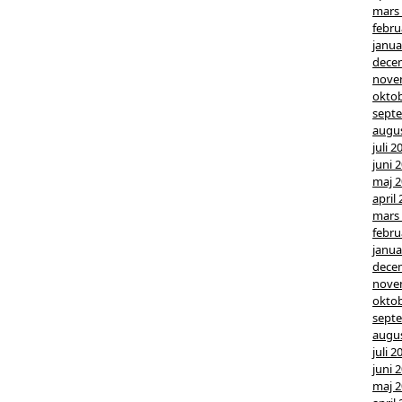
mars
febru
janua
dece
nove
oktob
sept
augus
juli 2
juni 
maj 
april
mars
febru
janua
dece
nove
oktob
sept
augus
juli 2
juni 
maj 