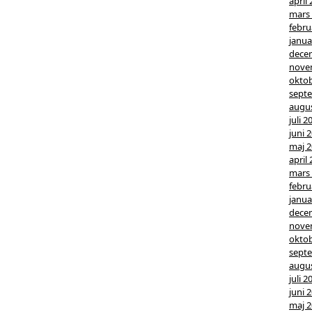
april
mars
febru
janua
dece
nove
oktob
sept
augus
juli 2
juni 
maj 
april
mars
febru
janua
dece
nove
oktob
sept
augus
juli 2
juni 
maj 