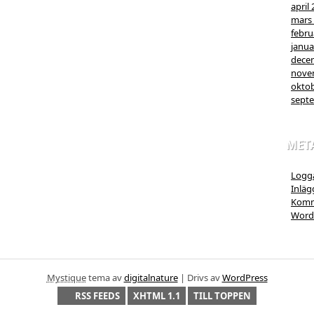
april
mars
febru
janua
dece
nove
oktob
sept
MET
Logga
Inläg
Komm
Word
Mystique
tema av
digitalnature
| Drivs av
WordPress
RSS FEEDS
XHTML 1.1
TILL TOPPEN