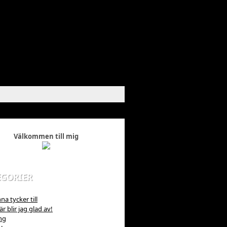
Välkommen till mig
EGORIER
na tycker till
r blir jag glad av!
ng