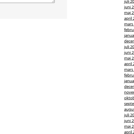
juli 2
juni 
maj 
april
mars
febru
janua
dece
juli 2
juni 
maj 
april
mars
febru
janua
dece
nove
oktob
sept
augus
juli 2
juni 
maj 
april