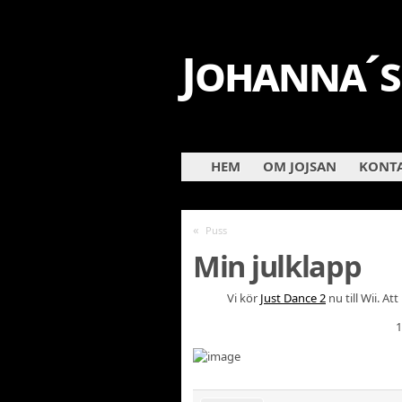
Johanna´s
HEM
OM JOJSAN
KONTA
«
Puss
Min julklapp
Vi kör
Just Dance 2
nu till Wii. At
1