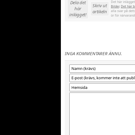
Dela det
Det här inlägge
Skriv ut
Bilder
,
Det här bl
här
artikeln
alla svar på det
inlägget!
ör för närvarande
INGA KOMMENTARER ÄNNU.