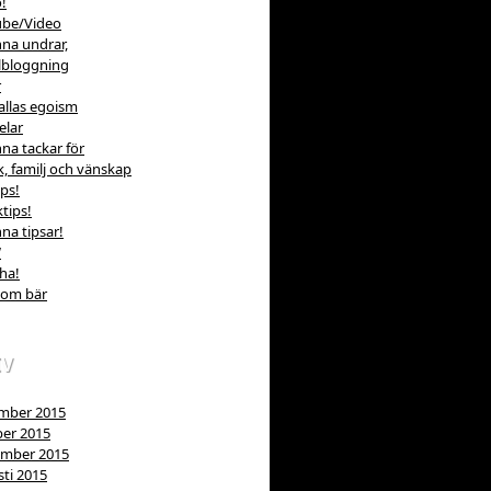
!
ube/Video
na undrar,
lbloggning
r
allas egoism
elar
na tackar för
k, familj och vänskap
ips!
tips!
na tipsar!
W
ha!
som bär
IV
mber 2015
er 2015
ember 2015
ti 2015