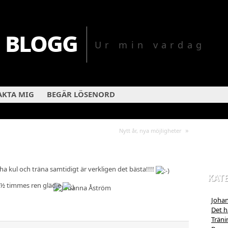
 blogg
Ur min vardag
KTA MIG
BEGÄR LÖSENORD
»
Nytt år, nya möjligheter
t ha kul och träna samtidigt är verkligen det bästa!!!!
KAT
½ timmes ren glädje
Johan
Det hä
Träni