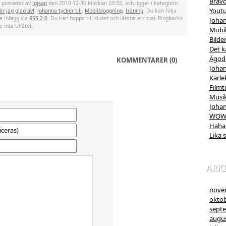
Bravo
t postades av
Jojsan
den 2010-12-30 klockan 20:32, och ligger i kategorin
Yout
ir jag glad av!
,
Johanna tycker till
,
Mobilbloggning
,
träning
. Du kan följa
ta inlägg via
RSS 2.0
. Du kan hoppa till slutet och lämna ett svar. Pingbacks
Johan
 inte tillåtet.
Mobi
Bilde
Det k
Ägod
KOMMENTARER (0)
Johan
Kärle
Filmt
Musik
Johan
WO
Haha
Lika 
ARK
nove
oktob
sept
augus