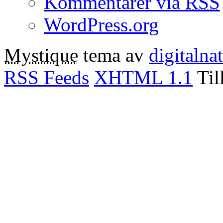
Kommentarer via
RSS
WordPress.org
Mystique
tema av
digitalna
RSS Feeds
XHTML 1.1
Til