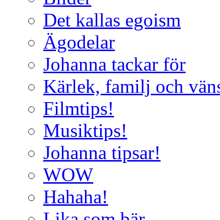
Det kallas egoism
Ägodelar
Johanna tackar för
Kärlek, familj och vän
Filmtips!
Musiktips!
Johanna tipsar!
WOW
Hahaha!
Lika som bär