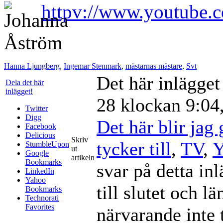
httpv://www.youtube
Hanna Ljungberg
,
Ingemar Stenmark
,
mästarnas mästare
,
Svt
Det här inlägge
Dela det här
inlägget!
28 klockan 9:04,
Twitter
Digg
Det här blir jag 
Facebook
Delicious
Skriv
tycker till
,
TV
,
Y
StumbleUpon
ut
Google
artikeln
Bookmarks
svar på detta in
LinkedIn
Yahoo
till slutet och l
Bookmarks
Technorati
Favorites
närvarande inte t