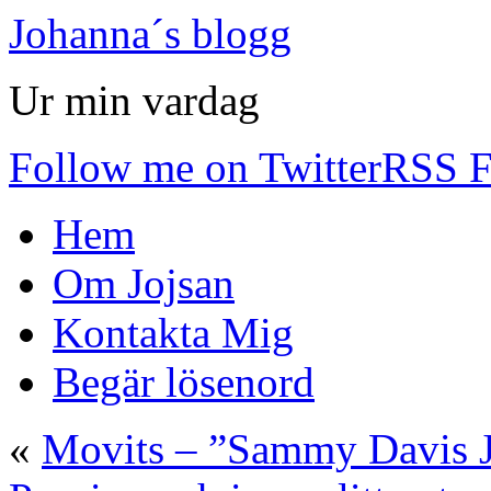
Johanna´s blogg
Ur min vardag
Follow me on Twitter
RSS F
Hem
Om Jojsan
Kontakta Mig
Begär lösenord
«
Movits – ”Sammy Davis Jr.