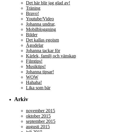
Det här blir jag glad av!
Träning
Bravo!
Youtube/Video
Johanna undrar,
Mobilbloggning
Bilder
Det kallas egoism
Ägodelar
Johanna tackar för
Kärlek, familj och vänskap
Filmtips!
Musiktips!
Johanna tipsar!
WOW
Hahaha!
Lika som bär
Arkiv
november 2015
oktober 2015
september 2015
augusti 2015
juli 2015