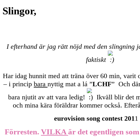
Slingor,
I efterhand är jag rätt nöjd med den slingning ja
faktiskt
Har idag hunnit med att träna över 60 min, varit 
– i princip
bara
nyttig mat a lá ”
LCHF
” Och där
bara njutit av att vara ledig!
Ikväll blir det 
och mina kära föräldrar kommer också. Efterå
eurovision song contest 201
1
Förresten.
VILKA
är det egentligen som