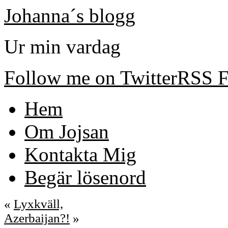
Johanna´s blogg
Ur min vardag
Follow me on Twitter
RSS F
Hem
Om Jojsan
Kontakta Mig
Begär lösenord
«
Lyxkväll,
Azerbaijan?!
»