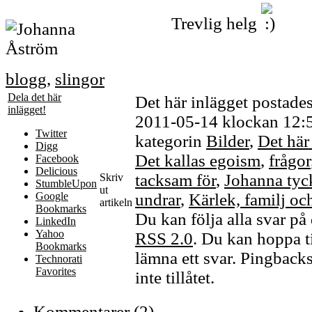
Trevlig helg
blogg
,
slingor
Dela det här
Det här inlägget postade
inlägget!
2011-05-14 klockan 12:53
Twitter
kategorin
Bilder
,
Det här 
Digg
Det kallas egoism
,
frågor
Facebook
Delicious
tacksam för
,
Johanna tyck
Skriv
StumbleUpon
ut
Google
undrar
,
Kärlek, familj o
artikeln
Bookmarks
Du kan följa alla svar på 
LinkedIn
Yahoo
RSS 2.0
. Du kan hoppa ti
Bookmarks
lämna ett svar. Pingbacks
Technorati
Favorites
inte tillåtet.
Kommentarer (2)