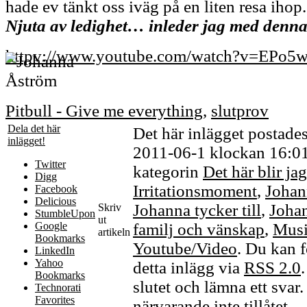
hade ev tänkt oss iväg på en liten resa ihop.
Njuta av ledighet… inleder jag med denna
httpv://www.youtube.com/watch?v=EPo
Pitbull - Give me everything
,
slutprov
Dela det här
Det här inlägget postade
inlägget!
2011-06-1 klockan 16:01,
Twitter
kategorin
Det här blir ja
Digg
Irritationsmoment
,
Johan
Facebook
Delicious
Johanna tycker till
,
Joha
Skriv
StumbleUpon
ut
Google
familj och vänskap
,
Musi
artikeln
Bookmarks
Youtube/Video
. Du kan f
LinkedIn
Yahoo
detta inlägg via
RSS 2.0
Bookmarks
slutet och lämna ett svar
Technorati
Favorites
närvarande inte tillåtet.