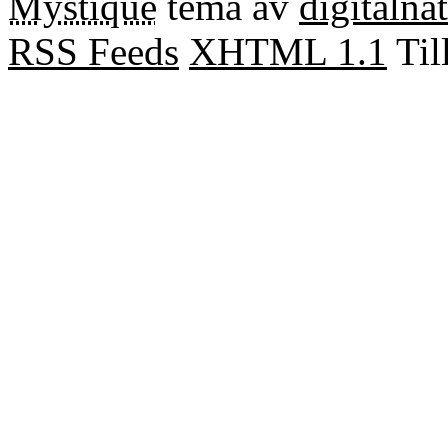
Mystique
tema av
digitalna
RSS Feeds
XHTML 1.1
Til