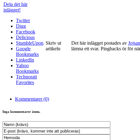
Dela det här
inlägget!
Twitter
Digg
Facebook
Delicious
StumbleUpon
Skriv ut
Det här inlägget postades av
Jojsa
Google
artikeln
lämna ett svar. Pingbacks ör för när
Bookmarks
LinkedIn
Yahoo
Bookmarks
Technorati
Favorites
Kommentarer (0)
Inga kommentarer ännu.