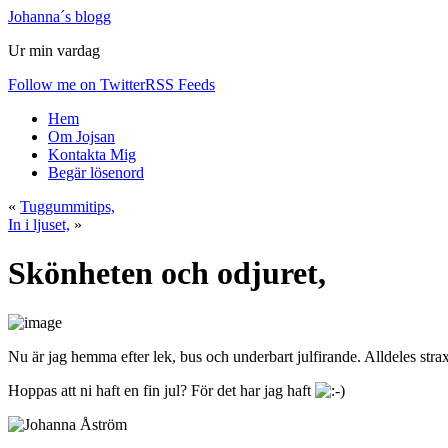
Johanna´s blogg
Ur min vardag
Follow me on Twitter
RSS Feeds
Hem
Om Jojsan
Kontakta Mig
Begär lösenord
«
Tuggummitips,
In i ljuset,
»
Skönheten och odjuret,
Nu är jag hemma efter lek, bus och underbart julfirande. Alldeles st
Hoppas att ni haft en fin jul? För det har jag haft