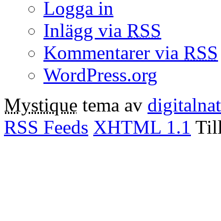
Logga in
Inlägg via
RSS
Kommentarer via
RSS
WordPress.org
Mystique
tema av
digitalna
RSS Feeds
XHTML 1.1
Til