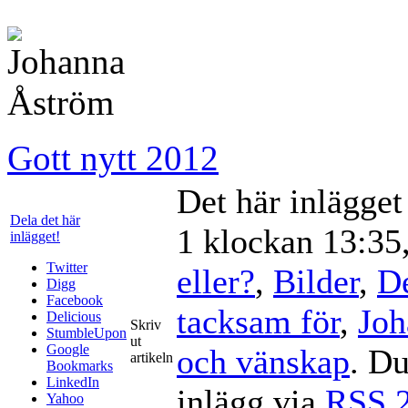
Gott nytt 2012
Det här inlägge
Dela det här
1 klockan 13:35,
inlägget!
Twitter
eller?
,
Bilder
,
De
Digg
Facebook
tacksam för
,
Joh
Delicious
Skriv
StumbleUpon
ut
Google
och vänskap
. Du
artikeln
Bookmarks
LinkedIn
inlägg via
RSS 2
Yahoo