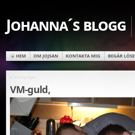
Johanna´s blogg
HEM
OM JOJSAN
KONTAKTA MIG
BEGÄR LÖS
«
Boning pågår,
VM-guld,