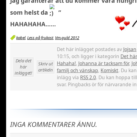
Jag garanterar att du kommer vara hungri
som helst da
”
HAHAHAHA……
kabel
,
Less på frukost
,
Vm.guld 2012
Det här inlägget postades av
Jojsan
10:15, och ligger i kategorin
Det här
Dela det
Hahaha!
,
Johanna är tacksam för
,
Jo
Skriv ut
här
artikeln
familj och vänskap
,
Komiskt
. Du kan
inlägget!
inlägg via
RSS 2.0
. Du kan hoppa til
svar. Pingbacks ör för närvarande int
INGA KOMMENTARER ÄNNU.