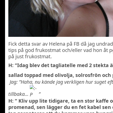
Fick detta svar av Helena på FB då jag undra
tips på god frukostmat och/eller vad hon åt pga
på just frukostmat.
H: ”Idag blev det tagliatelle med 2 stekta 
sallad toppad med olivolja, solrosfrön o
Jag: ”Haha, nu kände jag verkligen hur suget ef
tillbaka…
”
H: ” Kliv upp lite tidigare, ta en stor kaffe 
promenad, sen lägger du en fet kabel se