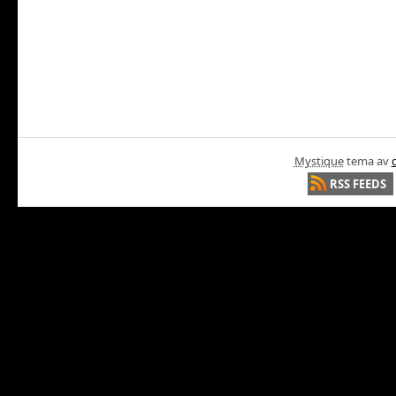
Mystique
tema av
RSS FEEDS