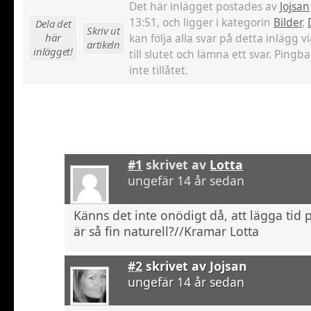
Det här inlägget postades av
Jojsan
13:51, och ligger i kategorin
Bilder
,
Dela det
Skriv ut
här
kan följa alla svar på detta inlägg v
artikeln
inlägget!
till slutet och lämna ett svar. Pingb
inte tillåtet.
#1
skrivet av
Lotta
ungefär 14 år sedan
Känns det inte onödigt då, att lägga tid 
är så fin naturell?//Kramar Lotta
#2
skrivet av
Jojsan
ungefär 14 år sedan