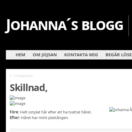
Johanna´s blogg
HEM
OM JOJSAN
KONTAKTA MIG
BEGÄR LÖS
«
Fredagsmys,
Skillnad,
Före
: Helt ostylat hår efter att ha tvättat håret.
Efter
: Håret har mött plattången.