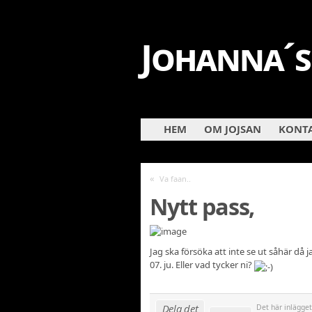
Johanna´s
HEM
OM JOJSAN
KONTA
«
Va faan..
Nytt pass,
Jag ska försöka att inte se ut såhär då 
07. ju. Eller vad tycker ni?
Dela det
Det här inlägge