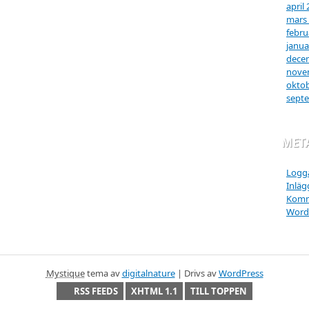
april
mars
febru
janua
dece
nove
oktob
sept
MET
Logga
Inläg
Komm
Word
Mystique
tema av
digitalnature
| Drivs av
WordPress
RSS FEEDS
XHTML 1.1
TILL TOPPEN