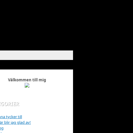
Välkommen till mig
EGORIER
na tycker till
r blir jag glad av!
ng