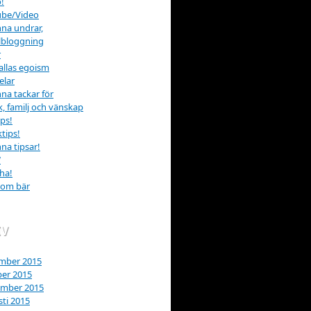
!
ube/Video
na undrar,
lbloggning
r
allas egoism
elar
na tackar för
k, familj och vänskap
ips!
tips!
na tipsar!
W
ha!
som bär
IV
mber 2015
er 2015
ember 2015
ti 2015