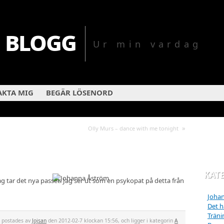
 blogg
Ur min vardag
KTA MIG
BEGÄR LÖSENORD
»
Olly Murs – dance with me tonight
KAT
jag tar det nya passet. Jag ser ut som en psykopat på detta från
Johan
Det hä
Träni
t postades av
Jojsan
den 2012-02-7 klockan 15:56, och ligger i kategorin
A