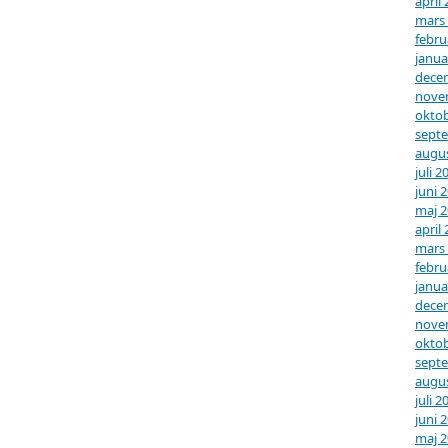
april
mars
febru
janua
dece
nove
oktob
sept
augus
juli 2
juni 
maj 
april
mars
febru
janua
dece
nove
oktob
sept
augus
juli 2
juni 
maj 