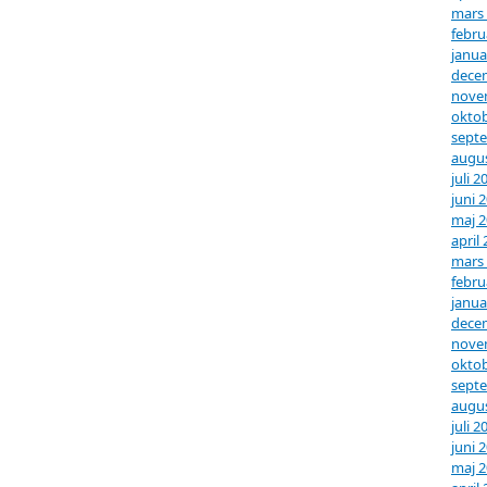
mars
febru
janua
dece
nove
oktob
sept
augus
juli 2
juni 
maj 
april
mars
febru
janua
dece
nove
oktob
sept
augus
juli 2
juni 
maj 