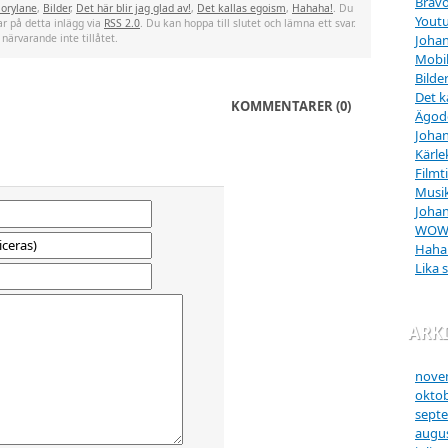
Bravo
orylane
,
Bilder
,
Det här blir jag glad av!
,
Det kallas egoism
,
Hahaha!
. Du
Yout
var på detta inlägg via
RSS 2.0
. Du kan hoppa till slutet och lämna ett svar.
Johan
 närvarande inte tillåtet.
Mobi
Bilde
Det k
KOMMENTARER (0)
Ägod
Johan
Kärle
Filmt
Musik
Johan
WO
Haha
Lika 
ARK
nove
oktob
sept
augus