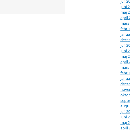
juli 2
juni 
maj 
april
mars
febru
janua
dece
juli 2
juni 
maj 
april
mars
febru
janua
dece
nove
oktob
sept
augus
juli 2
juni 
maj 
april