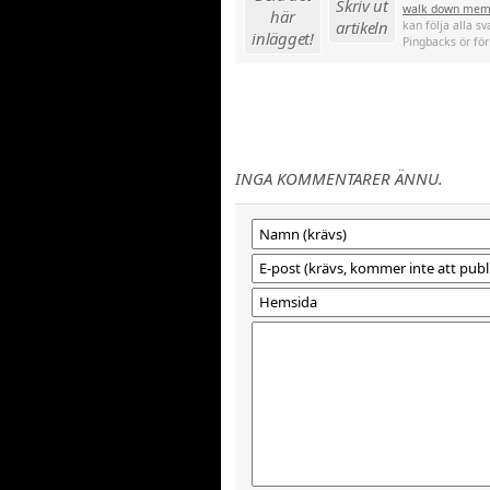
Skriv ut
walk down mem
här
artikeln
kan följa alla s
inlägget!
Pingbacks ör för
INGA KOMMENTARER ÄNNU.