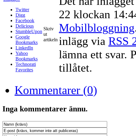
Det här inlägge
Twitter
22 klockan 14:44
Digg
Facebook
Mobilbloggning
Delicious
Skriv
StumbleUpon
ut
Google
inlägg via
RSS 2
artikeln
Bookmarks
LinkedIn
lämna ett svar. 
Yahoo
Bookmarks
tillåtet.
Technorati
Favorites
Kommentarer (0)
Inga kommentarer ännu.