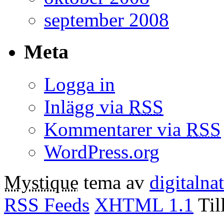
september 2008
Meta
Logga in
Inlägg via
RSS
Kommentarer via
RSS
WordPress.org
Mystique
tema av
digitalna
RSS Feeds
XHTML 1.1
Til