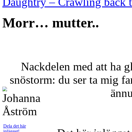
Daughtry – Crawling back 
Morr… mutter..
Nackdelen med att ha g
snöstorm: du ser ta mig fa
änn
Dela det här
inlägget!