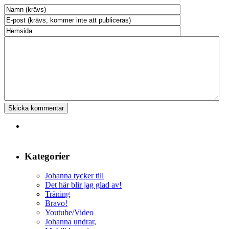
Kategorier
Johanna tycker till
Det här blir jag glad av!
Träning
Bravo!
Youtube/Video
Johanna undrar,