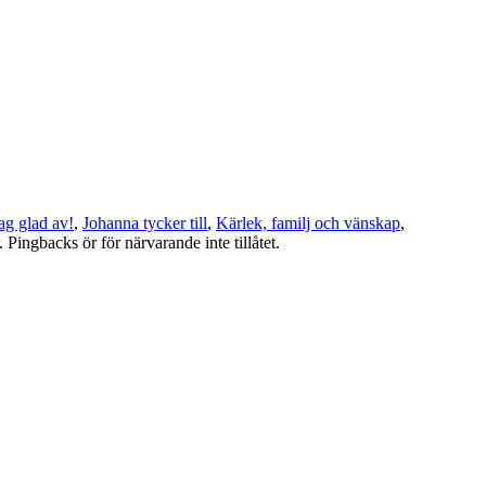
jag glad av!
,
Johanna tycker till
,
Kärlek, familj och vänskap
,
. Pingbacks ör för närvarande inte tillåtet.