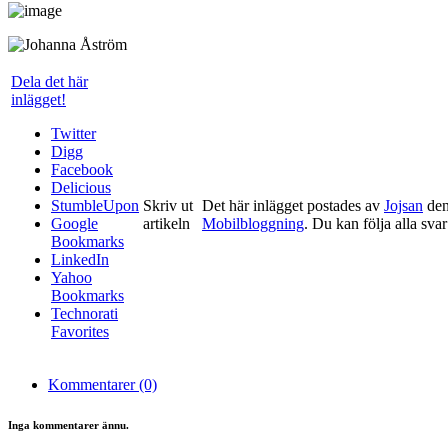
Dela det här
inlägget!
Twitter
Digg
Facebook
Delicious
StumbleUpon
Skriv ut
Det här inlägget postades av
Jojsan
den
Google
artikeln
Mobilbloggning
. Du kan följa alla sva
Bookmarks
LinkedIn
Yahoo
Bookmarks
Technorati
Favorites
Kommentarer (0)
Inga kommentarer ännu.