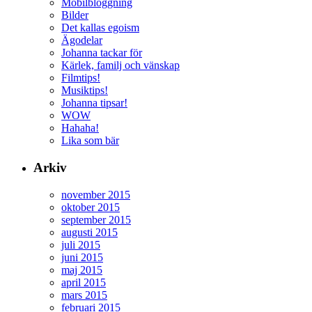
Mobilbloggning
Bilder
Det kallas egoism
Ägodelar
Johanna tackar för
Kärlek, familj och vänskap
Filmtips!
Musiktips!
Johanna tipsar!
WOW
Hahaha!
Lika som bär
Arkiv
november 2015
oktober 2015
september 2015
augusti 2015
juli 2015
juni 2015
maj 2015
april 2015
mars 2015
februari 2015