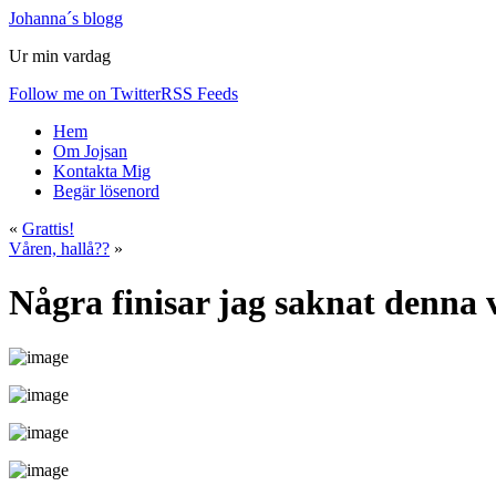
Johanna´s blogg
Ur min vardag
Follow me on Twitter
RSS Feeds
Hem
Om Jojsan
Kontakta Mig
Begär lösenord
«
Grattis!
Våren, hallå??
»
Några finisar jag saknat denna 