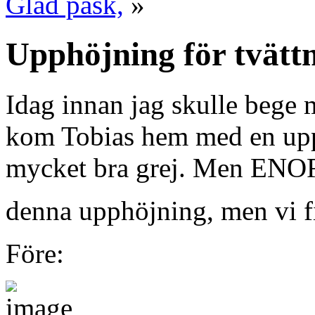
Glad påsk,
»
Upphöjning för tvätt
Idag innan jag skulle bege 
kom Tobias hem med en upph
mycket bra grej. Men ENO
denna upphöjning, men vi fi
Före: