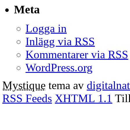
Meta
Logga in
Inlägg via
RSS
Kommentarer via
RSS
WordPress.org
Mystique
tema av
digitalna
RSS Feeds
XHTML 1.1
Til