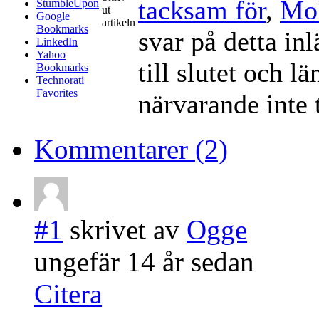
tacksam för
,
Mob
StumbleUpon
ut
Google
artikeln
Bookmarks
svar på detta in
LinkedIn
Yahoo
till slutet och l
Bookmarks
Technorati
Favorites
närvarande inte t
Kommentarer (2)
#1
skrivet av
Ogge
ungefär 14 år sedan
Citera