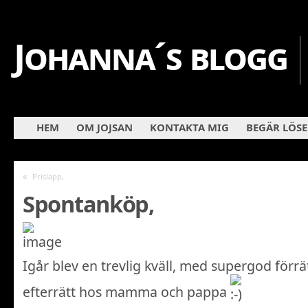
Johanna´s blogg
HEM
OM JOJSAN
KONTAKTA MIG
BEGÄR LÖS
«
Prislapp,
Spontanköp,
Igår blev en trevlig kväll, med supergod förrä
efterrätt hos mamma och pappa