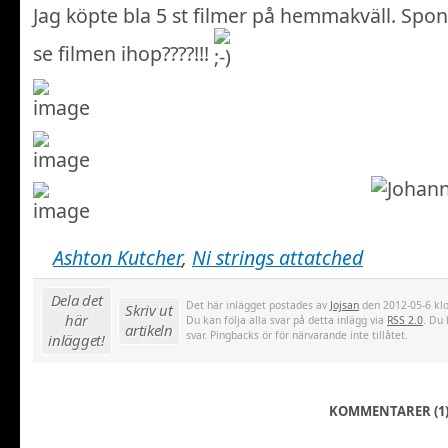
Jag köpte bla 5 st filmer på hemmakväll. Spo
se filmen ihop????!!!
Ashton Kutcher
,
Ni strings attatched
Dela det
Det här inlägget postades av
Jojsan
den 2012-05-6 klo
Skriv ut
här
Du kan följa alla svar på detta inlägg via
RSS 2.0
. Du 
artikeln
svar. Pingbacks ör för närvarande inte tillåtet.
inlägget!
KOMMENTARER (1