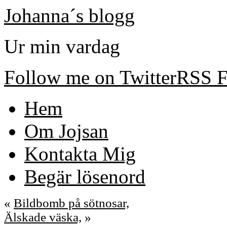
Johanna´s blogg
Ur min vardag
Follow me on Twitter
RSS F
Hem
Om Jojsan
Kontakta Mig
Begär lösenord
«
Bildbomb på sötnosar,
Älskade väska,
»