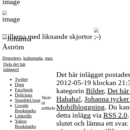
Killarna med liknande skjortor
Deportees
,
kulturnatta
,
max
Dela det här
inlägget!
Det här inlägget postade
Twitter
2012-05-19 klockan 21:35
Digg
kategorin
Bilder
,
Det här 
Facebook
Delicious
Hahaha!
,
Johanna tycker 
Skriv
StumbleUpon
ut
Google
Mobilbloggning
. Du kan 
artikeln
Bookmarks
detta inlägg via
RSS 2.0
LinkedIn
Yahoo
slutet och lämna ett svar
Bookmarks