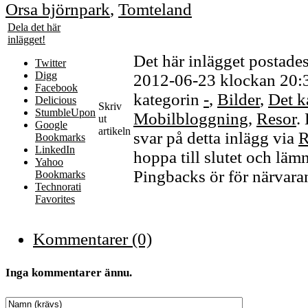
Orsa björnpark
,
Tomteland
Dela det här
inlägget!
Det här inlägget postade
Twitter
Digg
2012-06-23 klockan 20:37
Facebook
kategorin
-
,
Bilder
,
Det k
Delicious
Skriv
StumbleUpon
Mobilbloggning
,
Resor
.
ut
Google
artikeln
svar på detta inlägg via
R
Bookmarks
LinkedIn
hoppa till slutet och lämn
Yahoo
Pingbacks ör för närvarand
Bookmarks
Technorati
Favorites
Kommentarer (0)
Inga kommentarer ännu.