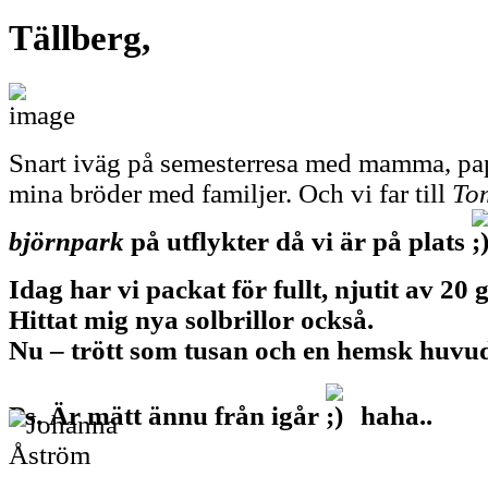
Tällberg,
Snart iväg på semesterresa med mamma, pa
mina bröder med familjer. Och vi far till
To
björnpark
på utflykter då vi är på plats
Idag har vi packat för fullt, njutit av 20
Hittat mig nya solbrillor också.
Nu – trött som tusan och en hemsk huvu
Ps. Är mätt ännu från igår
haha..