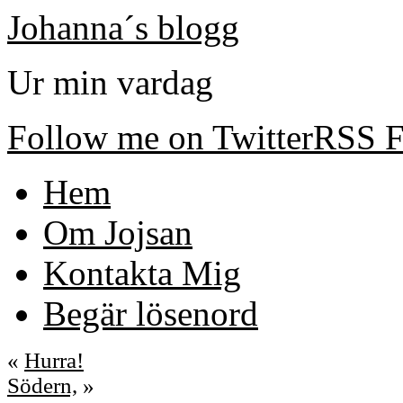
Johanna´s blogg
Ur min vardag
Follow me on Twitter
RSS F
Hem
Om Jojsan
Kontakta Mig
Begär lösenord
«
Hurra!
Södern,
»