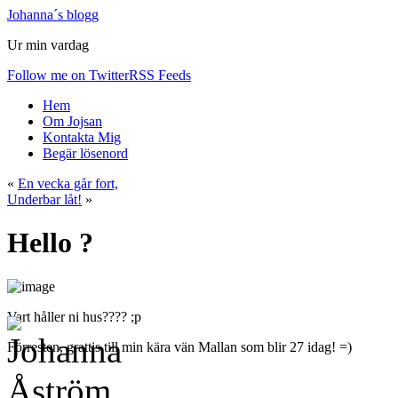
Johanna´s blogg
Ur min vardag
Follow me on Twitter
RSS Feeds
Hem
Om Jojsan
Kontakta Mig
Begär lösenord
«
En vecka går fort,
Underbar låt!
»
Hello ?
Vart håller ni hus???? ;p
Förresten, grattis till min kära vän Mallan som blir 27 idag! =)