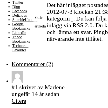
Twitter
Det här inlägget postade
Digg
2012-07-3 klockan 21:38,
Facebook
Delicious
kategorin
-
. Du kan följa 
Skriv
StumbleUpon
ut
Google
inlägg via
RSS 2.0
. Du k
artikeln
Bookmarks
och lämna ett svar. Pingb
LinkedIn
Yahoo
närvarande inte tillåtet.
Bookmarks
Technorati
Favorites
Kommentarer (2)
#1
skrivet av
Marlene
ungefär 14 år sedan
Citera