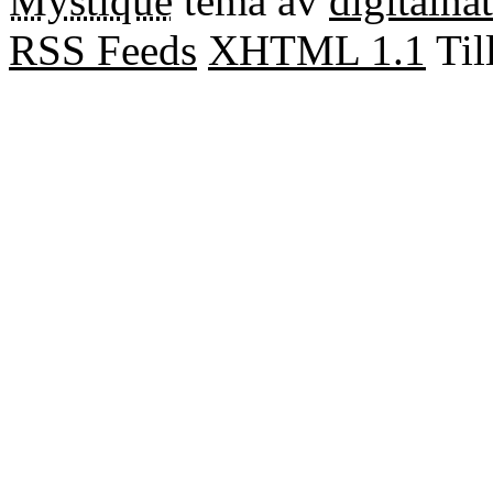
Mystique
tema av
digitalna
RSS Feeds
XHTML 1.1
Til