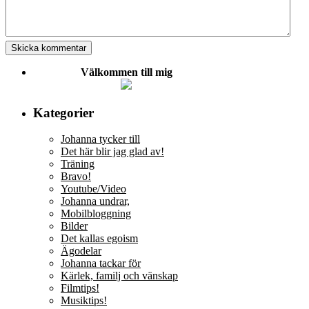
Välkommen till mig
Kategorier
Johanna tycker till
Det här blir jag glad av!
Träning
Bravo!
Youtube/Video
Johanna undrar,
Mobilbloggning
Bilder
Det kallas egoism
Ägodelar
Johanna tackar för
Kärlek, familj och vänskap
Filmtips!
Musiktips!