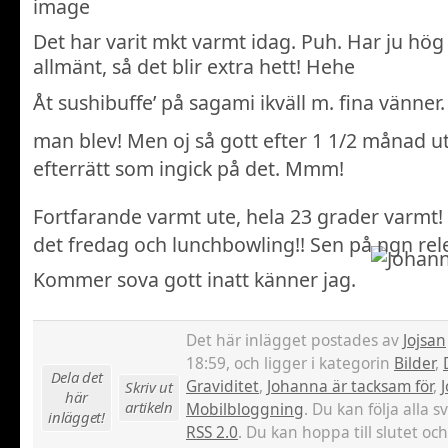
Det har varit mkt varmt idag. Puh. Har ju hö
allmänt, så det blir extra hett! Hehe
Åt sushibuffe’ på sagami ikväll m. fina vänner
man blev! Men oj så gott efter 1 1/2 månad 
efterrätt som ingick på det. Mmm!
Fortfarande varmt ute, hela 23 grader varmt!
det fredag och lunchbowling!! Sen på ngn rel
Kommer sova gott inatt känner jag.
Det här inlägget postades av
Jojsan
18:59, och ligger i kategorin
Bilder
,
Dela det
Graviditet
,
Johanna är tacksam för
,
J
Skriv ut
här
artikeln
Mobilbloggning
. Du kan följa alla 
inlägget!
RSS 2.0
. Du kan hoppa till slutet och