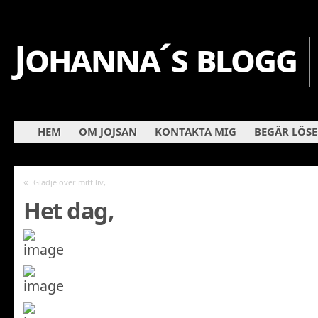
Johanna´s blogg
HEM
OM JOJSAN
KONTAKTA MIG
BEGÄR LÖS
«
Glädje över mitt liv,
Het dag,