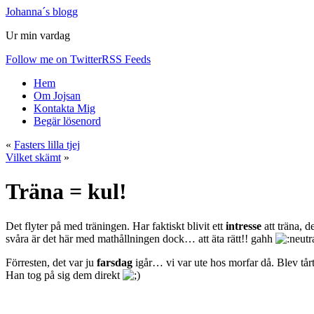
Johanna´s blogg
Ur min vardag
Follow me on Twitter
RSS Feeds
Hem
Om Jojsan
Kontakta Mig
Begär lösenord
«
Fasters lilla tjej
Vilket skämt
»
Träna = kul!
Det flyter på med träningen. Har faktiskt blivit ett
intresse
att träna, d
svåra är det här med mathållningen dock… att äta rätt!! gahh
Förresten, det var ju
farsdag
igår… vi var ute hos morfar då. Blev tår
Han tog på sig dem direkt