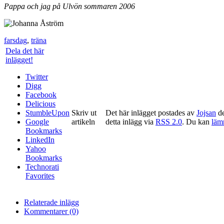
Pappa och jag på Ulvön sommaren 2006
farsdag
,
träna
Dela det här
inlägget!
Twitter
Digg
Facebook
Delicious
StumbleUpon
Skriv ut
Det här inlägget postades av
Jojsan
de
Google
artikeln
detta inlägg via
RSS 2.0
. Du kan
läm
Bookmarks
LinkedIn
Yahoo
Bookmarks
Technorati
Favorites
Relaterade inlägg
Kommentarer (0)