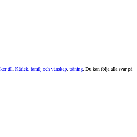
er till
,
Kärlek, familj och vänskap
,
träning
. Du kan följa alla svar på