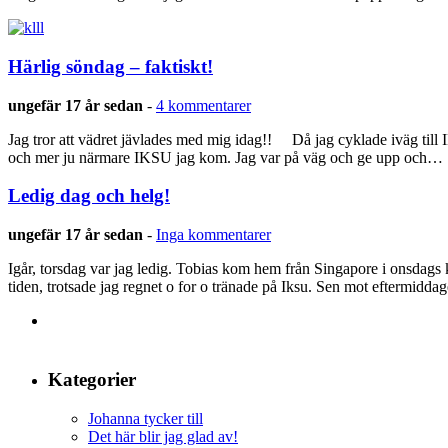
Härlig söndag – faktiskt!
ungefär 17 år sedan
-
4 kommentarer
Jag tror att vädret jävlades med mig idag!! Då jag cyklade iväg till 
och mer ju närmare IKSU jag kom. Jag var på väg och ge upp och…
Ledig dag och helg!
ungefär 17 år sedan
-
Inga kommentarer
Igår, torsdag var jag ledig. Tobias kom hem från Singapore i onsdags
tiden, trotsade jag regnet o for o tränade på Iksu. Sen mot eftermidda
Kategorier
Johanna tycker till
Det här blir jag glad av!