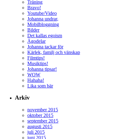
Träning
Bravo!
Youtube/Video
Johanna undrar,
Mobilbloggning
Bilder
Det kallas egoism
Ägodelar
Johanna tackar för
Kärlek, familj och vänskap
Filmtips!
Musiktips!
Johanna tipsar!
WOW
Hahaha!
Lika som bär
Arkiv
november 2015
oktober 2015
september 2015
augusti 2015
juli 2015
juni 2015