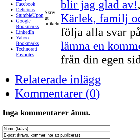
blir jag glad av!
Facebook
Delicious
Skriv
Kärlek, familj 
StumbleUpon
ut
Google
artikeln
Bookmarks
följa alla svar p
LinkedIn
Yahoo
lämna en komme
Bookmarks
Technorati
Favorites
från din egen si
Relaterade inlägg
Kommentarer (0)
Inga kommentarer ännu.