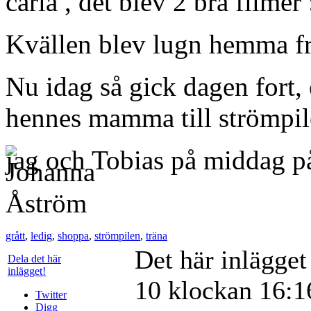
carla , det blev 2 bra filmer
Kvällen blev lugn hemma fr
Nu idag så gick dagen fort, 
hennes mamma till strömpile
jag och Tobias på middag p
grått
,
ledig
,
shoppa
,
strömpilen
,
träna
Det här inlägge
Dela det här
inlägget!
10 klockan 16:16
Twitter
Digg