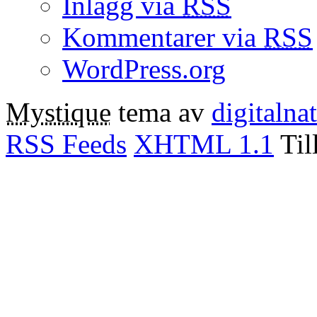
Inlägg via
RSS
Kommentarer via
RSS
WordPress.org
Mystique
tema av
digitalna
RSS Feeds
XHTML 1.1
Til