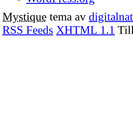
Mystique
tema av
digitalna
RSS Feeds
XHTML 1.1
Til