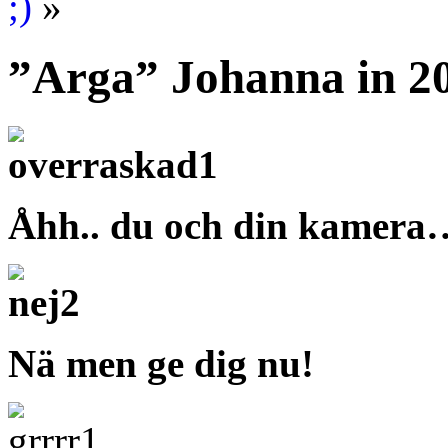
;)
»
”Arga” Johanna in 20
Åhh.. du och din kamera
Nä men ge dig nu!