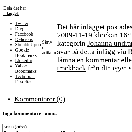
Dela det här
inlägget!
Twitter
Det här inlägget postade
Digg
2009-11-19 klockan 16:51
Facebook
Delicious
kategorin
Johanna undra
Skriv
StumbleUpon
ut
Google
svar på detta inlägg via
R
artikeln
Bookmarks
lämna en kommentar
ell
LinkedIn
Yahoo
trackback
från din egen s
Bookmarks
Technorati
Favorites
Kommentarer (0)
Inga kommentarer ännu.