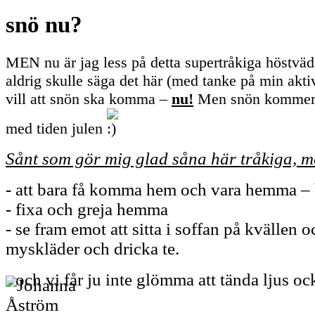
snö nu?
MEN nu är jag less på detta supertråkiga höstväd
aldrig skulle säga det här (med tanke på min akti
vill att snön ska komma –
nu!
Men snön kommer l
med tiden julen
Sånt som gör mig glad såna här tråkiga, m
- att bara få komma hem och vara hemma – 
- fixa och greja hemma
- se fram emot att sitta i soffan på kvällen o
myskläder och dricka te.
- och vi får ju inte glömma att tända ljus o