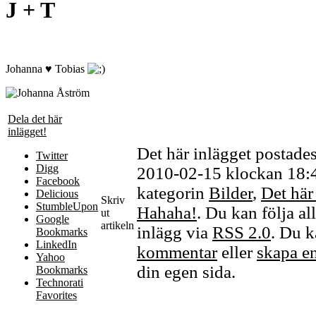
J + T
Johanna ♥ Tobias
Dela det här
inlägget!
Det här inlägget postade
Twitter
Digg
2010-02-15 klockan 18:49
Facebook
kategorin
Bilder
,
Det här 
Delicious
Skriv
StumbleUpon
Hahaha!
. Du kan följa al
ut
Google
artikeln
inlägg via
RSS 2.0
. Du 
Bookmarks
LinkedIn
kommentar
eller
skapa e
Yahoo
din egen sida.
Bookmarks
Technorati
Favorites