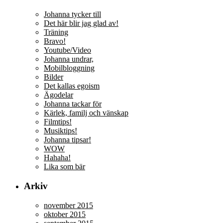
Johanna tycker till
Det här blir jag glad av!
Träning
Bravo!
Youtube/Video
Johanna undrar,
Mobilbloggning
Bilder
Det kallas egoism
Ägodelar
Johanna tackar för
Kärlek, familj och vänskap
Filmtips!
Musiktips!
Johanna tipsar!
WOW
Hahaha!
Lika som bär
Arkiv
november 2015
oktober 2015