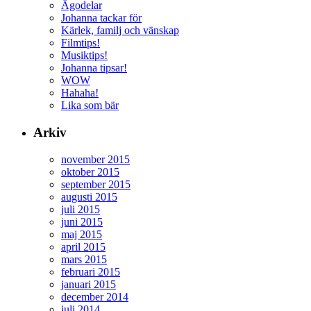
Ägodelar
Johanna tackar för
Kärlek, familj och vänskap
Filmtips!
Musiktips!
Johanna tipsar!
WOW
Hahaha!
Lika som bär
Arkiv
november 2015
oktober 2015
september 2015
augusti 2015
juli 2015
juni 2015
maj 2015
april 2015
mars 2015
februari 2015
januari 2015
december 2014
juli 2014