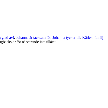
g glad av!
,
Johanna är tacksam för
,
Johanna tycker till
,
Kärlek, familj
ngbacks ör för närvarande inte tillåtet.