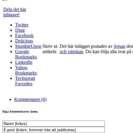
Dela det här
inlägget!
Twitter
Digg
Facebook
Delicious
StumbleUpon
Skriv ut
Det här inlägget postades av
Jojsan
den
Google
artikeln
och vänskap
. Du kan följa alla svar på
Bookmarks
LinkedIn
Yahoo
Bookmarks
Technorati
Favorites
Kommentarer (0)
Inga kommentarer ännu.