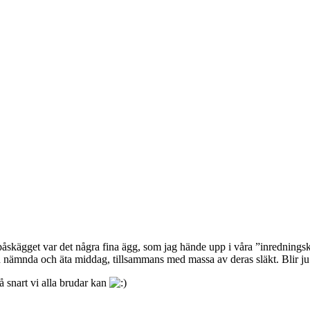
 påskägget var det några fina ägg, som jag hände upp i våra ”inredningsk
an nämnda och äta middag, tillsammans med massa av deras släkt. Blir ju 
så snart vi alla brudar kan