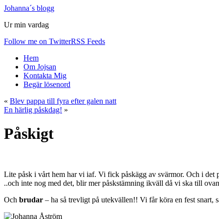
Johanna´s blogg
Ur min vardag
Follow me on Twitter
RSS Feeds
Hem
Om Jojsan
Kontakta Mig
Begär lösenord
«
Blev pappa till fyra efter galen natt
En härlig påskdag!
»
Påskigt
Lite påsk i vårt hem har vi iaf. Vi fick påskägg av svärmor. Och i det
..och inte nog med det, blir mer påskstämning ikväll då vi ska till ov
Och
brudar
– ha så trevligt på utekvällen!! Vi får köra en fest snart, 