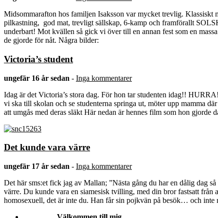
Midsommarafton hos familjen Isaksson var mycket trevlig. Klassiskt 
pilkastning, god mat, trevligt sällskap, 6-kamp och framförallt SOL
underbart! Mot kvällen så gick vi över till en annan fest som en mass
de gjorde för nåt. Några bilder:
Victoria’s student
ungefär 16 år sedan
-
Inga kommentarer
Idag är det Victoria’s stora dag. För hon tar studenten idag!! HURRA! 
vi ska till skolan och se studenterna springa ut, möter upp mamma där 
att umgås med deras släkt Här nedan är hennes film som hon gjorde 
Det kunde vara värre
ungefär 17 år sedan
-
Inga kommentarer
Det här sms:et fick jag av Mallan; ”Nästa gång du har en dålig dag så 
värre. Du kunde vara en siamesisk tvilling, med din bror fastsatt från 
homosexuell, det är inte du. Han får sin pojkvän på besök… och inte
Välkommen till mig