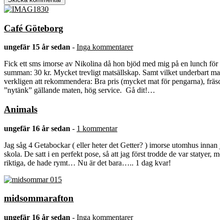
Café Göteborg
ungefär 15 år sedan
-
Inga kommentarer
Fick ett sms imorse av Nikolina då hon bjöd med mig på en lunch för h
summan: 30 kr. Mycket trevligt matsällskap. Samt vilket underbart ma
verkligen att rekommendera: Bra pris (mycket mat för pengarna), fräsc
”nytänk” gällande maten, hög service. Gå dit!…
Animals
ungefär 16 år sedan
-
1 kommentar
Jag såg 4 Getabockar ( eller heter det Getter? ) imorse utomhus innan 
skola. De satt i en perfekt pose, så att jag först trodde de var statyer, 
riktiga, de hade rymt… Nu är det bara….. 1 dag kvar!
midsommarafton
ungefär 16 år sedan
-
Inga kommentarer