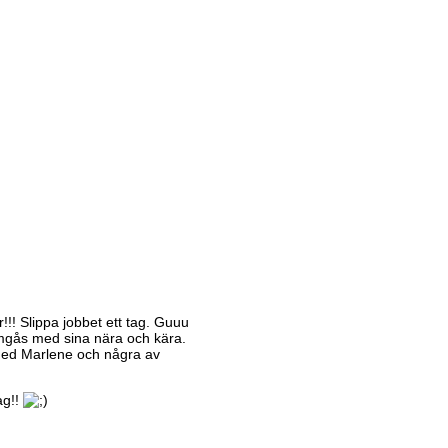
! Slippa jobbet ett tag. Guuu
 umgås med sina nära och kära.
t med Marlene och några av
ag!!