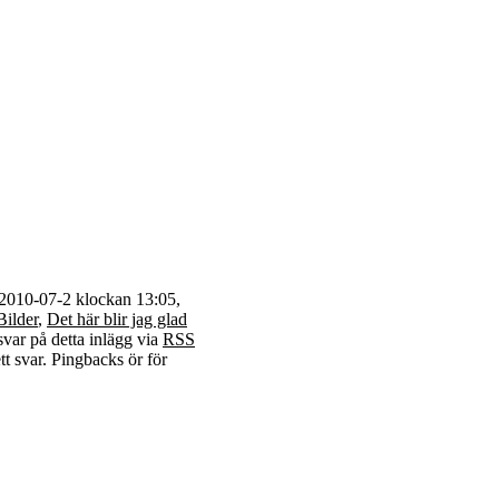
2010-07-2 klockan 13:05,
Bilder
,
Det här blir jag glad
 svar på detta inlägg via
RSS
tt svar. Pingbacks ör för