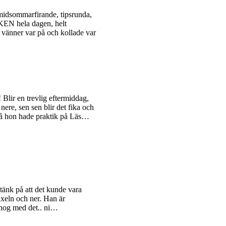
midsommarfirande, tipsrunda,
SKEN hela dagen, helt
a vänner var på och kollade var
Blir en trevlig eftermiddag,
nere, sen sen blir det fika och
då hon hade praktik på Läs…
tänk på att det kunde vara
axeln och ner. Han är
 nog med det.. ni…