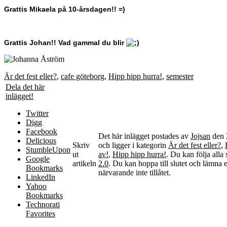
Grattis Mikaela på 10-årsdagen!! =)
Grattis Johan!! Vad gammal du blir
Är det fest eller?
,
cafe göteborg
,
Hipp hipp hurra!
,
semester
Dela det här
inlägget!
Twitter
Digg
Facebook
Det här inlägget postades av
Jojsan
den 
Delicious
Skriv
och ligger i kategorin
Är det fest eller?
,
StumbleUpon
ut
av!
,
Hipp hipp hurra!
. Du kan följa alla
Google
artikeln
2.0
. Du kan hoppa till slutet och lämna e
Bookmarks
närvarande inte tillåtet.
LinkedIn
Yahoo
Bookmarks
Technorati
Favorites