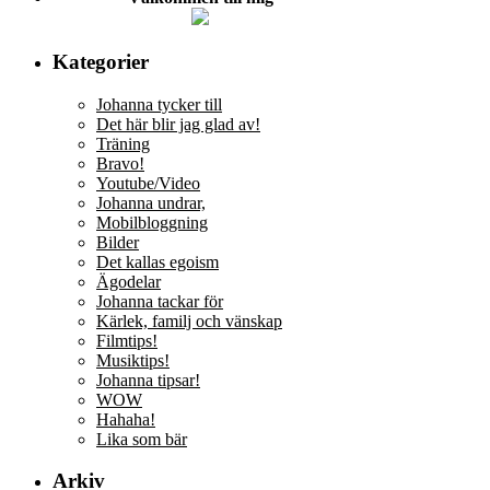
Kategorier
Johanna tycker till
Det här blir jag glad av!
Träning
Bravo!
Youtube/Video
Johanna undrar,
Mobilbloggning
Bilder
Det kallas egoism
Ägodelar
Johanna tackar för
Kärlek, familj och vänskap
Filmtips!
Musiktips!
Johanna tipsar!
WOW
Hahaha!
Lika som bär
Arkiv