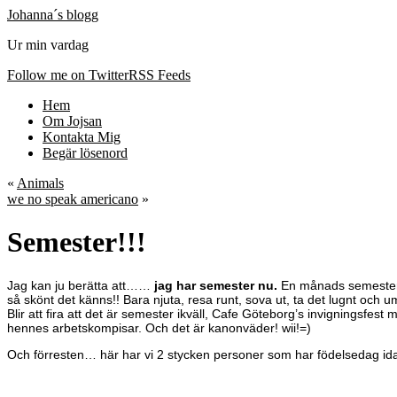
Johanna´s blogg
Ur min vardag
Follow me on Twitter
RSS Feeds
Hem
Om Jojsan
Kontakta Mig
Begär lösenord
«
Animals
we no speak americano
»
Semester!!!
Jag kan ju berätta att……
jag har semester nu.
En månads semester!!
så skönt det känns!! Bara njuta, resa runt, sova ut, ta det lugnt och
Blir att fira att det är semester ikväll, Cafe Göteborg’s invigningsfes
hennes arbetskompisar. Och det är kanonväder! wii!=)
Och förresten… här har vi 2 stycken personer som har födelsedag id