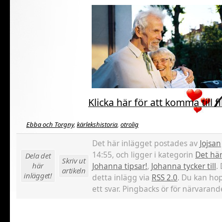
Klicka här för att komma till 
Ebba och Torgny
,
kärlekshistoria
,
otrolig
Det här inlägget postades av
Jojsan
14:55, och ligger i kategorin
Det här
Dela det
Skriv ut
här
Johanna tipsar!
,
Johanna tycker till
.
artikeln
inlägget!
detta inlägg via
RSS 2.0
. Du kan hop
ett svar. Pingbacks ör för närvarande 