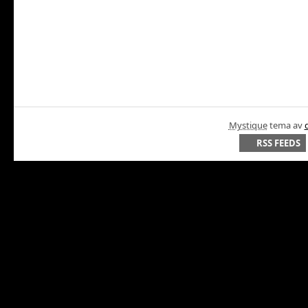
Mystique
tema av
RSS FEEDS