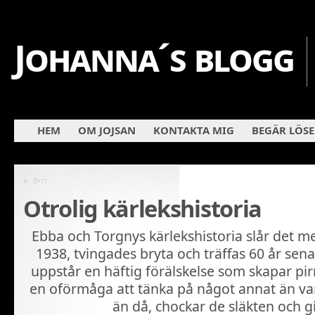
Johanna´s blogg
HEM
OM JOJSAN
KONTAKTA MIG
BEGÄR LÖS
«
Brrr
Otrolig kärlekshistoria
Ebba och Torgnys kärlekshistoria slår det me
1938, tvingades bryta och träffas 60 år sena
uppstår en häftig förälskelse som skapar pir
en oförmåga att tänka på något annat än va
än då, chockar de släkten och gi