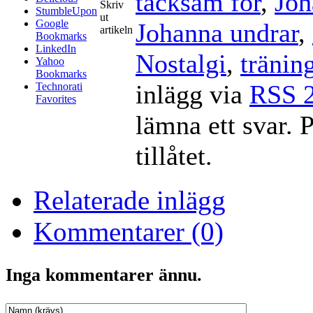
tacksam för
,
Joh
Skriv
StumbleUpon
ut
Google
Johanna undrar
,
artikeln
Bookmarks
LinkedIn
Nostalgi
,
tränin
Yahoo
Bookmarks
inlägg via
RSS 2
Technorati
Favorites
lämna ett svar. 
tillåtet.
Relaterade inlägg
Kommentarer (0)
Inga kommentarer ännu.