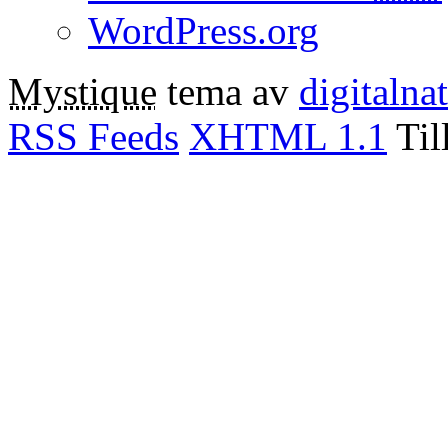
WordPress.org
Mystique
tema av
digitalna
RSS Feeds
XHTML 1.1
Til