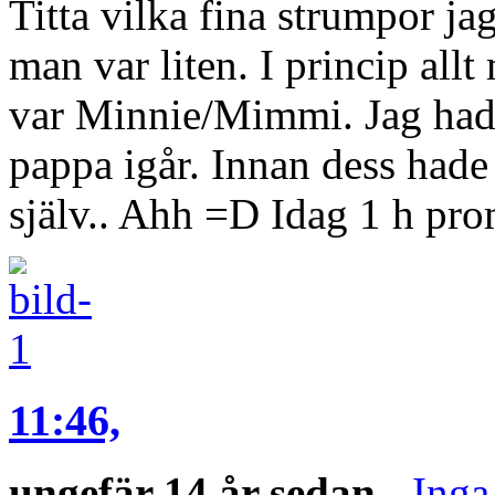
Titta vilka fina strumpor ja
man var liten. I princip all
var Minnie/Mimmi. Jag ha
pappa igår. Innan dess hade
själv.. Ahh =D Idag 1 h pr
11:46,
ungefär 14 år sedan
-
Inga