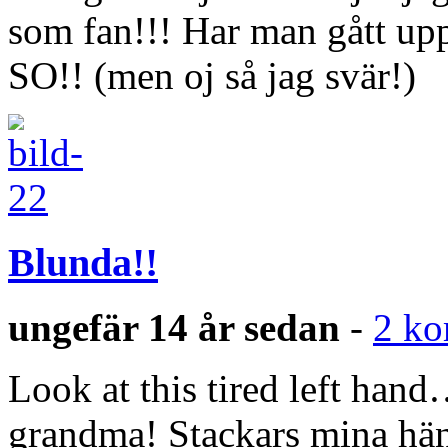
som fan!!! Har man gått up
SO!! (men oj så jag svär!)
Blunda!!
ungefär 14 år sedan
-
2 ko
Look at this tired left han
grandma! Stackars mina hän