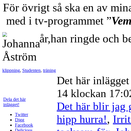
För övrigt så ska en av mi
med i tv-programmet ”
Vem
år,han ringde och b
klippning
,
Studenten
,
träning
Det här inlägge
14 klockan 17:02
Dela det här
Det här blir jag 
inlägget!
Twitter
hipp hurra!
,
Irr
Digg
Facebook
Delicious