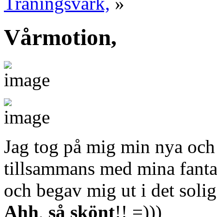
Träningsvärk,
»
Vårmotion,
Jag tog på mig min nya och
tillsammans med mina fantas
och begav mig ut i det solig
Ahh
,
så
skönt
!! =)))