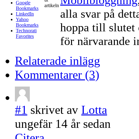
Google
artikeln
Bookmarks
alla svar på det
LinkedIn
Yahoo
hoppa till slute
Bookmarks
Technorati
Favorites
för närvarande in
Relaterade inlägg
Kommentarer (3)
#1
skrivet av
Lotta
ungefär 14 år sedan
Citera