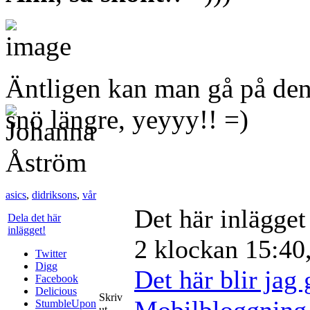
Äntligen kan man gå på den
snö längre, yeyyy!! =)
asics
,
didriksons
,
vår
Det här inlägge
Dela det här
inlägget!
2 klockan 15:40,
Twitter
Digg
Det här blir jag 
Facebook
Delicious
Skriv
Mobilbloggning
StumbleUpon
ut