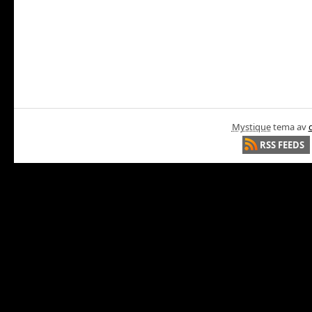
Mystique
tema av
RSS FEEDS