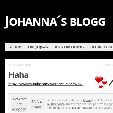
Johanna´s blogg
HEM
OM JOJSAN
KONTAKTA MIG
BEGÄR LÖS
«
En lyckad dag!
En ful
Haha
httpv://www.youtube.com/watch?v=umc29t6RIv0
Dela det
Det här inlägget postades av
Jojsan
den 2008-10-3 klo
Skriv ut
här
Youtube/Video
. Du kan följa alla svar på detta inlägg
artikeln
kommentar
eller
skapa en trackback
från din egen si
inlägget!