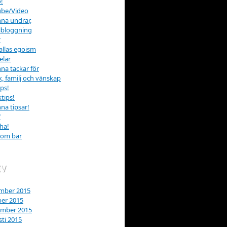
!
ube/Video
na undrar,
lbloggning
r
allas egoism
elar
na tackar för
k, familj och vänskap
ips!
tips!
na tipsar!
W
ha!
som bär
IV
mber 2015
er 2015
ember 2015
ti 2015