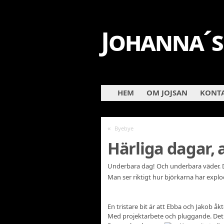
Johanna´s
HEM
OM JOJSAN
KONTA
«
Byebye
Härliga dagar, 
Underbara dag! Och underbara väder. 
Man ser riktigt hur björkarna har explo
En tristare bit är att Ebba och Jakob åkt
Med projektarbete och pluggande. Det 