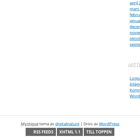
april
mars
febru
janua
dece
nove
oktob
sept
MET
Logga
Inläg
Komm
Word
Mystique
tema av
digitalnature
| Drivs av
WordPress
RSS FEEDS
XHTML 1.1
TILL TOPPEN