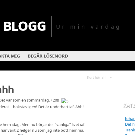
 blogg
Ur min vardag
KTA MIG
BEGÄR LÖSENORD
»
Kort hår, ahh
ahh
Det var som en sommardag, +20!!!
KAT
derat – bokstavligen! Det är underbart iaf. Ahh!
Johan
Det hä
e hem idag. Men nu börjar det ”vanliga” livet iaf.
Träni
har varit 2 helger nu som jag inte bott hemma.