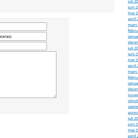
juli 2
juni 
maj 
april
mars
febru
janua
dece
juli 2
juni 
maj 
april
mars
febru
janua
dece
nove
oktob
sept
augus
juli 2
juni 
maj 
april