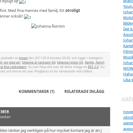
Bravo
gt mysigt iaf
Yout
 fint. Med fina Hannes med familj. Ett
otroligt
Johan
vänner också!!
Mobi
Bilde
Det k
Ägod
Johan
Kärle
Filmt
Musik
t postades av
Jojsan
den 2011-05-9 klockan 20:36, och ligger i kategorin
Johan
ir jag glad av!
,
Johanna är tacksam för
,
Johanna tycker till
,
Kärlek, familj
na fina syskonbarn
. Du kan följa alla svar på detta inlägg via
RSS 2.0
. Du
WO
utet och lämna ett svar. Pingbacks ör för närvarande inte tillåtet.
Haha
Lika 
KOMMENTARER (1)
RELATERADE INLÄGG
ARK
v
sara
nove
 sedan
oktob
sept
augus
bilden tänker jag verkligen på hur mycket kortare jag är än J