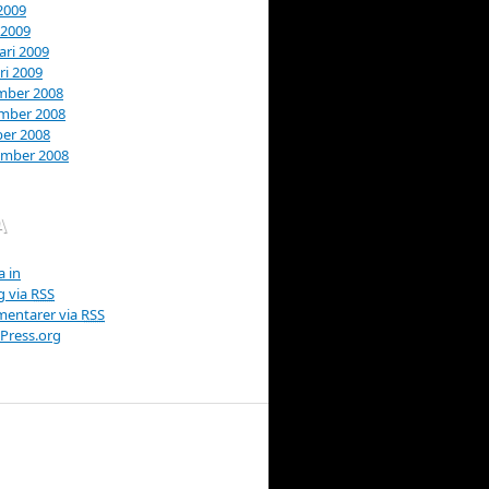
 2009
 2009
ari 2009
ri 2009
mber 2008
mber 2008
er 2008
ember 2008
A
 in
g via
RSS
entarer via
RSS
Press.org