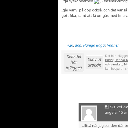
Pga syskonbarnen
Har varit otroli
Igår var vi på dop också, och det var så
gott fika, samt att få umgås med fina 
+20
,
dop
,
Härliga dagar
,
Vänner
Dela det
Det här inlägge
Skriv ut
Bilder
,
Det här bl
här
artikeln
och vänskap
,
Mi
inlägget!
kan hoppa till sl
#1
skrivet a
ungefär 15 år
alltså när jag ser den där 