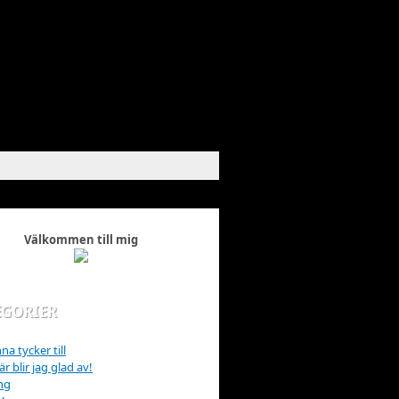
Välkommen till mig
EGORIER
na tycker till
r blir jag glad av!
ng