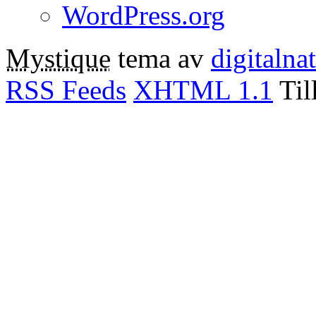
WordPress.org
Mystique
tema av
digitalna
RSS Feeds
XHTML 1.1
Til