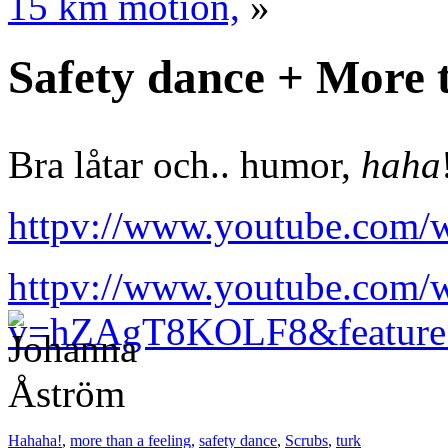
15 km motion,
»
Safety dance + More t
Bra låtar och.. humor,
haha
httpv://www.youtube.co
httpv://www.youtube.com/
v=hZAgT8KOLF8&feature=
Hahaha!
,
more than a feeling
,
safety dance
,
Scrubs
,
turk