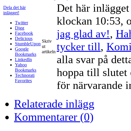
Det här inlägge
Dela det här
inlägget!
klockan 10:53, o
Twitter
Digg
jag glad av!
,
Ha
Facebook
Delicious
Skriv
tycker till
,
Komi
StumbleUpon
ut
Google
artikeln
Bookmarks
alla svar på det
LinkedIn
Yahoo
hoppa till slute
Bookmarks
Technorati
Favorites
för närvarande in
Relaterade inlägg
Kommentarer (0)