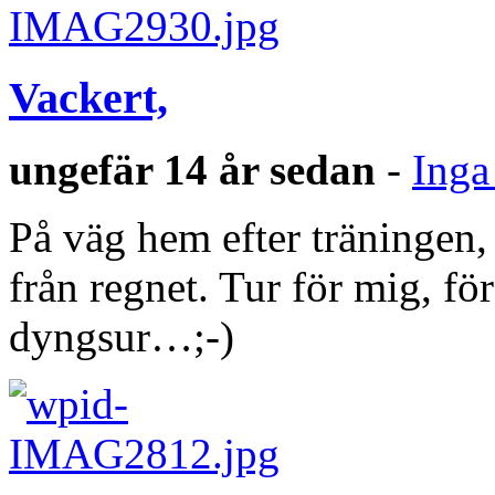
Vackert,
ungefär 14 år sedan
-
Inga
På väg hem efter träningen,
från regnet. Tur för mig, fö
dyngsur…;-)