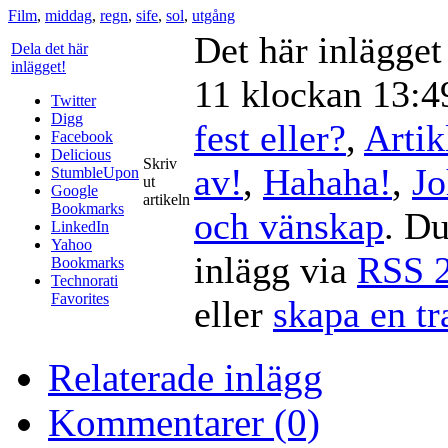
Film
,
middag
,
regn
,
sife
,
sol
,
utgång
Det här inlägge
Dela det här
inlägget!
11 klockan 13:49
Twitter
Digg
fest eller?
,
Artik
Facebook
Delicious
Skriv
av!
,
Hahaha!
,
Jo
StumbleUpon
ut
Google
artikeln
Bookmarks
och vänskap
. Du
LinkedIn
Yahoo
inlägg via
RSS 2
Bookmarks
Technorati
Favorites
eller
skapa en t
Relaterade inlägg
Kommentarer (0)